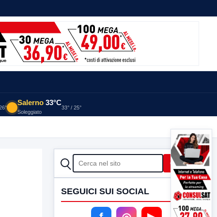
Salerno
33°C
 26°
33° / 25°
Soleggiato
CERCA
Cerca
SEGUICI SUI SOCIAL
f
◎
▶