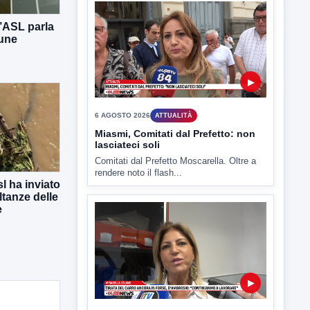
Benevento è tra le città più calde della
Campania. Lo...
l’ASL parla
mune
▶
6 AGOSTO 2026
ATTUALITÀ
l ha inviato
Miasmi, Comitati dal Prefetto: non
ltanze delle
lasciateci soli
e
Comitati dal Prefetto Moscarella. Oltre a
rendere noto il flash...