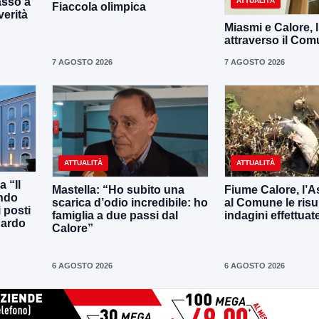
asso a
ATTUALITÀ
Fiaccola olimpica
verità
Miasmi e Calore, 
attraverso il Co
7 AGOSTO 2026
7 AGOSTO 2026
ATTUALITÀ
ATTUALITÀ
 “Il
Mastella: “Ho subito una
Fiume Calore, l’As
ando
scarica d’odio incredibile: ho
al Comune le risu
 posti
famiglia a due passi dal
indagini effettuat
uardo
Calore”
6 AGOSTO 2026
6 AGOSTO 2026