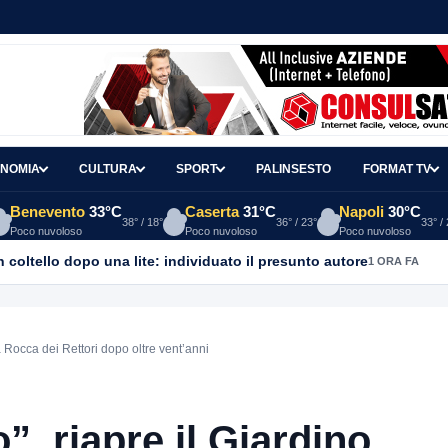
NOMIA
CULTURA
SPORT
PALINSESTO
FORMAT TV
Benevento
33°C
Caserta
31°C
Napoli
30°C
38° / 18°
36° / 23°
33° /
Poco nuvoloso
Poco nuvoloso
Poco nuvoloso
coltello dopo una lite: individuato il presunto autore
1 ORA FA
a Rocca dei Rettori dopo oltre vent’anni
”, riapre il Giardino