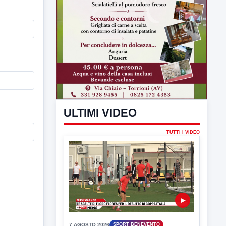
ULTIMI VIDEO
TUTTI I VIDEO
▶
7 AGOSTO 2026
SPORT BENEVENTO
Benevento Calcio: Le scelte di
Floro Flores per il debutto di Coppa