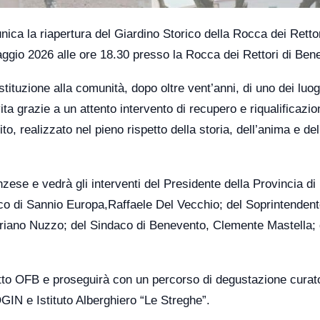
ca la riapertura del Giardino Storico della Rocca dei Retto
ggio 2026 alle ore 18.30 presso la Rocca dei Rettori di Ben
tituzione alla comunità, dopo oltre vent’anni, di uno dei luog
vita grazie a un attento intervento di recupero e riqualificazio
, realizzato nel pieno rispetto della storia, dell’anima e dell
zese e vedrà gli interventi del Presidente della Provincia di
co di Sannio Europa,Raffaele Del Vecchio; del Soprintenden
iano Nuzzo; del Sindaco di Benevento, Clemente Mastella; 
tto OFB e proseguirà con un percorso di degustazione curat
IN e Istituto Alberghiero “Le Streghe”.