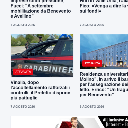
Imprese sotto pressione,
Hub in Valle Ufita, Gal
Fucci: “A settembre
Fico: «Venga a dire la 
mobilitazione da Benevento
sui fondi»
e Avellino”
7 AGOSTO 2026
7 AGOSTO 2026
ATTUALITÀ
ATTUALITÀ
Residenza universitaria
Molino”, in arrivo il b
Vinalia, dopo
per l’assegnazione dei
l’accoltellamento rafforzati i
letto. Errico: “Un trag
controlli: il Prefetto dispone
per Benevento”
più pattuglie
7 AGOSTO 2026
6 AGOSTO 2026