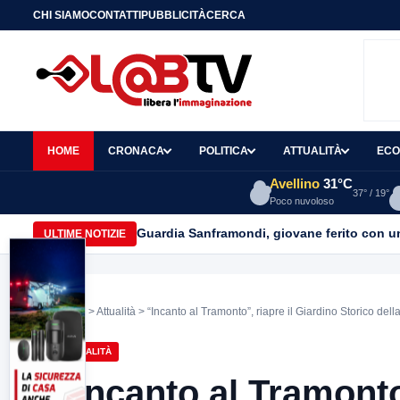
CHI SIAMO
CONTATTI
PUBBLICITÀ
CERCA
HOME
CRONACA
POLITICA
ATTUALITÀ
ECO
Avellino
31°C
37° / 19°
Poco nuvoloso
Guardia Sanframondi, giovane ferito con un 
ULTIME NOTIZIE
Home
>
Attualità
> “Incanto al Tramonto”, riapre il Giardino Storico dell
ATTUALITÀ
“Incanto al Tramonto