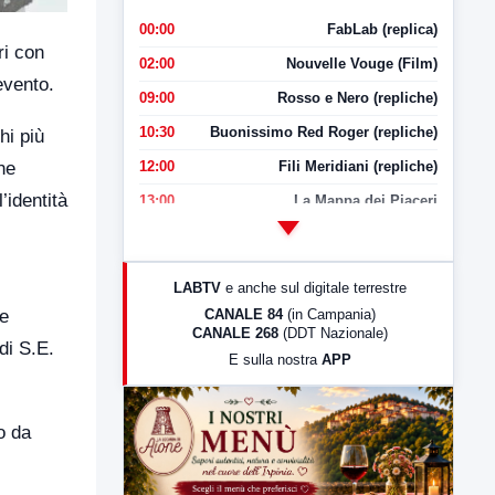
00:00
FabLab (replica)
ri con
02:00
Nouvelle Vouge (Film)
evento.
09:00
Rosso e Nero (repliche)
10:30
Buonissimo Red Roger (repliche)
hi più
12:00
Fili Meridiani (repliche)
ne
’identità
13:00
La Mappa dei Piaceri
14:00
LabNews
17:00
LabNews (replica)
LABTV
e anche sul digitale terrestre
18:30
Di Faccia e di Profilo (repliche)
CANALE 84
(in Campania)
te
CANALE 268
(DDT Nazionale)
19:30
LabNews (Diretta)
di S.E.
E sulla nostra
APP
21:00
Free Sport
23:00
LabNews (replica)
o da