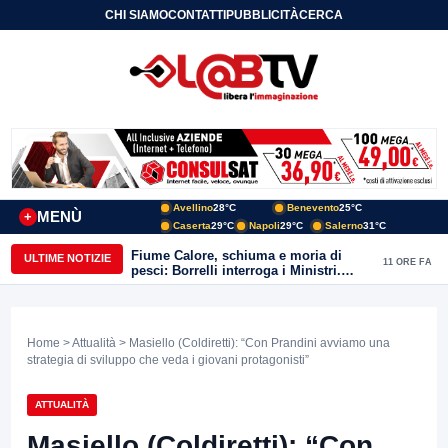
CHI SIAMO
CONTATTI
PUBBLICITÀ
CERCA
Avellino
28°C
Benevento
25°C
MENÙ
+
Caserta
29°C
Napoli
29°C
Salerno
31°C
Fiume Calore, schiuma e moria di
ULTIME NOTIZIE
11 ORE FA
pesci: Borrelli interroga i Ministri.
“Benevento paga l’assenza del
depuratore
Home
>
Attualità
> Masiello (Coldiretti): “Con Prandini avviamo una
strategia di sviluppo che veda i giovani protagonisti”
ATTUALITÀ
Masiello (Coldiretti): “Con