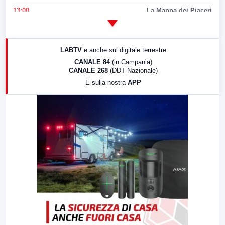
13:00
La Mappa dei Piaceri
14:00
LabNews
17:00
LabNews (replica)
LABTV
e anche sul digitale terrestre
18:30
Di Faccia e di Profilo (repliche)
CANALE 84
(in Campania)
CANALE 268
(DDT Nazionale)
19:30
LabNews (Diretta)
E sulla nostra
APP
21:00
Free Sport
23:00
LabNews (replica)