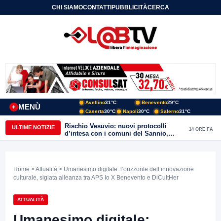
CHI SIAMO
CONTATTI
PUBBLICITÀ
CERCA
Avellino
31°C
Benevento
29°C
MENÙ
+
Caserta
30°C
Napoli
30°C
Salerno
31°C
Rischio Vesuvio: nuovi protocolli
ULTIME NOTIZIE
14 ORE FA
d’intesa con i comuni del Sannio,
firmato il protocollo con Arpaise
Home
>
Attualità
> Umanesimo digitale: l’orizzonte dell’innovazione
culturale, siglata alleanza tra APS Io X Benevento e DiCultHer
ATTUALITÀ
Umanesimo digitale: