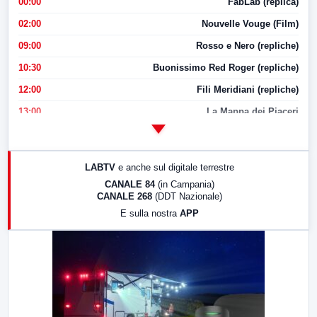
00:00
FabLab (replica)
02:00
Nouvelle Vouge (Film)
09:00
Rosso e Nero (repliche)
10:30
Buonissimo Red Roger (repliche)
12:00
Fili Meridiani (repliche)
13:00
La Mappa dei Piaceri
14:00
LabNews
17:00
LabNews (replica)
LABTV
e anche sul digitale terrestre
18:30
Di Faccia e di Profilo (repliche)
CANALE 84
(in Campania)
CANALE 268
(DDT Nazionale)
19:30
LabNews (Diretta)
E sulla nostra
APP
21:00
Free Sport
23:00
LabNews (replica)