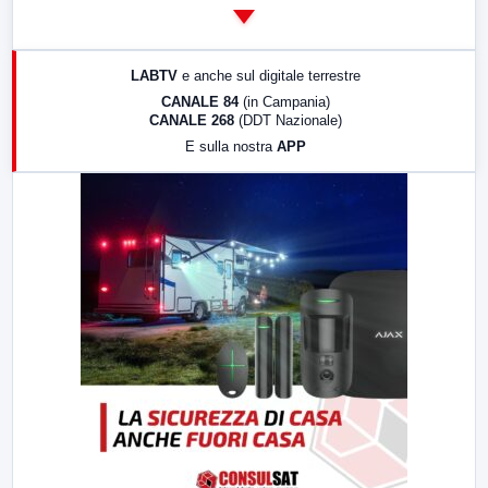
14:00
LabNews
17:00
LabNews (replica)
LABTV
e anche sul digitale terrestre
18:30
Di Faccia e di Profilo (repliche)
CANALE 84
(in Campania)
CANALE 268
(DDT Nazionale)
19:30
LabNews (Diretta)
E sulla nostra
APP
21:00
Free Sport
23:00
LabNews (replica)