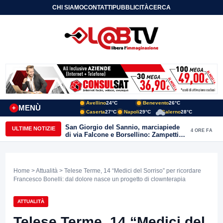
CHI SIAMO
CONTATTI
PUBBLICITÀ
CERCA
Avellino
24°C
Benevento
26°C
MENÙ
+
Caserta
27°C
Napoli
29°C
Salerno
28°C
San Giorgio del Sannio, marciapiede
ULTIME NOTIZIE
4 ORE FA
di via Falcone e Borsellino: Zampetti e
Lombardi replicano alle polemiche
Home
>
Attualità
> Telese Terme, 14 “Medici del Sorriso” per ricordare
Francesco Bonelli: dal dolore nasce un progetto di clownterapia
ATTUALITÀ
Telese Terme, 14 “Medici del