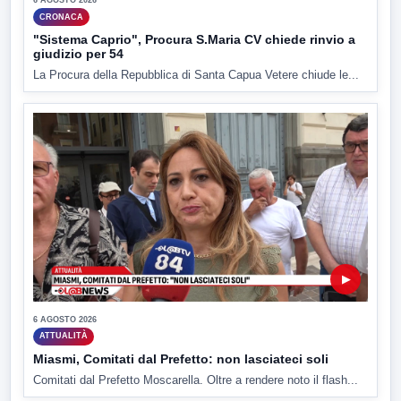
6 AGOSTO 2026
CRONACA
"Sistema Caprio", Procura S.Maria CV chiede rinvio a
giudizio per 54
La Procura della Repubblica di Santa Capua Vetere chiude le...
▶
6 AGOSTO 2026
ATTUALITÀ
Miasmi, Comitati dal Prefetto: non lasciateci soli
Comitati dal Prefetto Moscarella. Oltre a rendere noto il flash...