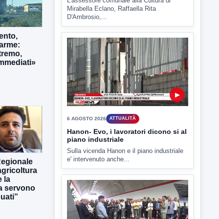
▶
6 AGOSTO 2026
ATTUALITÀ
ento,
Tirata del Carro ancora in forse,
larme:
D'Ambrosio: continuiamo a lavorare
tremo,
immediati»
L'assessore comunale alla Cultura di
Mirabella Eclano, Raffaella Rita
D'Ambrosio,...
▶
Regionale
gricoltura
 la
6 AGOSTO 2026
ATTUALITÀ
ra servono
Hanon- Evo, i lavoratori dicono si al
uati”
piano industriale
Sulla vicenda Hanon e il piano industriale