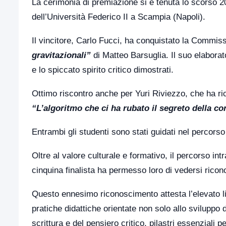
La cerimonia di premiazione si è tenuta lo scorso 2
dell’Università Federico II a Scampia (Napoli).
Il vincitore, Carlo Fucci, ha conquistato la Commiss
gravitazionali”
di Matteo Barsuglia. Il suo elaborato 
e lo spiccato spirito critico dimostrati.
Ottimo riscontro anche per Yuri Riviezzo, che ha ri
“L’algoritmo che ci ha rubato il segreto della c
Entrambi gli studenti sono stati guidati nel percors
Oltre al valore culturale e formativo, il percorso intra
cinquina finalista ha permesso loro di vedersi rico
Questo ennesimo riconoscimento attesta l’elevato live
pratiche didattiche orientate non solo allo svilupp
scrittura e del pensiero critico, pilastri essenziali p