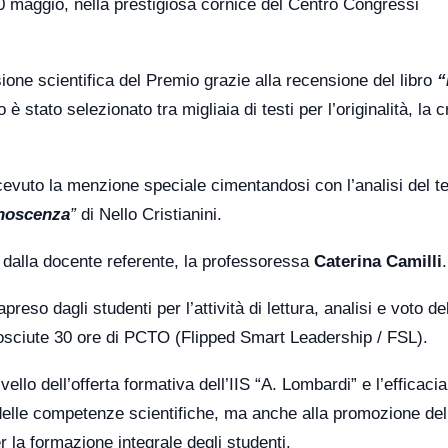
0 maggio, nella prestigiosa cornice del Centro Congressi
ione scientifica del Premio grazie alla recensione del libro
“
è stato selezionato tra migliaia di testi per l’originalità, la c
cevuto la menzione speciale cimentandosi con l’analisi del t
onoscenza
”
di Nello Cristianini.
o dalla docente referente, la professoressa
Caterina Camilli
.
preso dagli studenti per l’attività di lettura, analisi e voto de
nosciute 30 ore di PCTO (Flipped Smart Leadership / FSL).
llo dell’offerta formativa dell’IIS “A. Lombardi” e l’efficacia
o delle competenze scientifiche, ma anche alla promozione del
er la formazione integrale degli studenti.