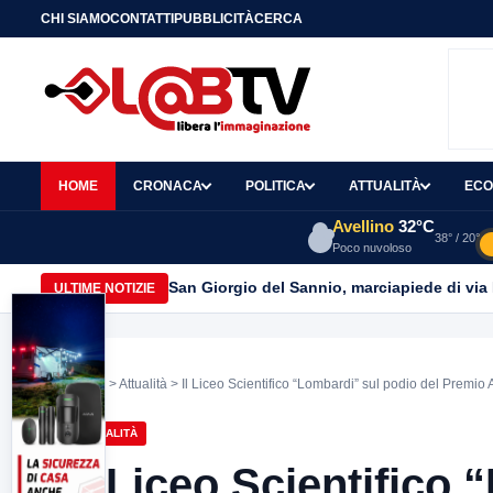
CHI SIAMO
CONTATTI
PUBBLICITÀ
CERCA
HOME
CRONACA
POLITICA
ATTUALITÀ
ECO
Avellino
32°C
38° / 20°
Poco nuvoloso
San Giorgio del Sannio, marciapiede di via
ULTIME NOTIZIE
Home
>
Attualità
> Il Liceo Scientifico “Lombardi” sul podio del Premio 
ATTUALITÀ
Il Liceo Scientifico