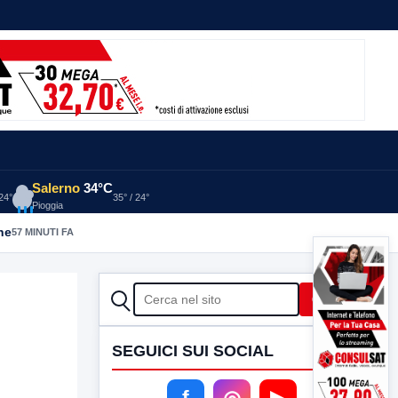
Salerno
34°C
 24°
35° / 24°
Pioggia
he
57 MINUTI FA
CERCA
Cerca
SEGUICI SUI SOCIAL
f
◎
▶