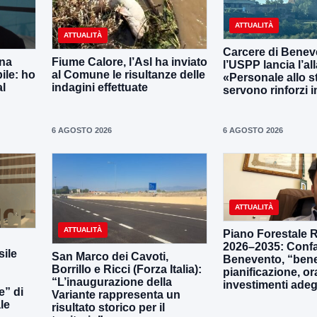
ATTUALITÀ
ATTUALITÀ
Carcere di Benev
una
Fiume Calore, l’Asl ha inviato
l’USPP lancia l’al
ile: ho
al Comune le risultanze delle
«Personale allo s
al
indagini effettuate
servono rinforzi 
6 AGOSTO 2026
6 AGOSTO 2026
ATTUALITÀ
ATTUALITÀ
Piano Forestale 
2026–2035: Confa
ile
San Marco dei Cavoti,
Benevento, “bene
Borrillo e Ricci (Forza Italia):
pianificazione, o
“L’inaugurazione della
investimenti adeg
e” di
Variante rappresenta un
le
risultato storico per il