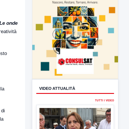
Le onde
reatività
esto
lla
 di
la
VIDEO ATTUALITÀ