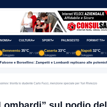
NOMIA
CULTURA
SPORT
PALINSESTO
FORMAT TV
Benevento
35°C
Caserta
33°C
Napoli
32°C
39° / 19°
36° / 22°
35° /
Soleggiato
Soleggiato
Soleggiato
 Falcone e Borsellino: Zampetti e Lombardi replicano alle polemic
Asimov: trionfa lo studente Carlo Fucci, menzione speciale per Yuri Riviezzo
 “Lombardi” sul podio del