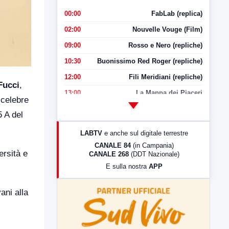
00:00
FabLab (replica)
02:00
Nouvelle Vouge (Film)
09:00
Rosso e Nero (repliche)
10:30
Buonissimo Red Roger (repliche)
12:00
Fili Meridiani (repliche)
Fucci
,
13:00
La Mappa dei Piaceri
 celebre
14:00
LabNews
 A del
17:00
LabNews (replica)
LABTV
e anche sul digitale terrestre
18:30
Di Faccia e di Profilo (repliche)
CANALE 84
(in Campania)
ersità e
CANALE 268
(DDT Nazionale)
19:30
LabNews (Diretta)
E sulla nostra
APP
21:00
Free Sport
23:00
LabNews (replica)
ani alla