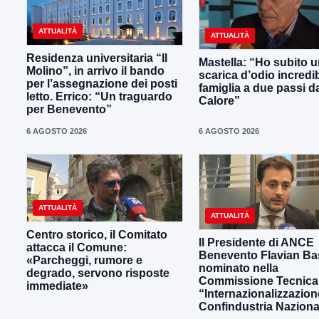
ATTUALITÀ
ATTUALITÀ
Residenza universitaria “Il
Mastella: “Ho subito 
Molino”, in arrivo il bando
scarica d’odio incredib
per l’assegnazione dei posti
famiglia a due passi d
letto. Errico: “Un traguardo
Calore”
per Benevento”
6 AGOSTO 2026
6 AGOSTO 2026
ATTUALITÀ
ATTUALITÀ
Centro storico, il Comitato
Il Presidente di ANCE
attacca il Comune:
Benevento Flavian Bas
«Parcheggi, rumore e
nominato nella
degrado, servono risposte
Commissione Tecnica
immediate»
“Internazionalizzazion
Confindustria Naziona