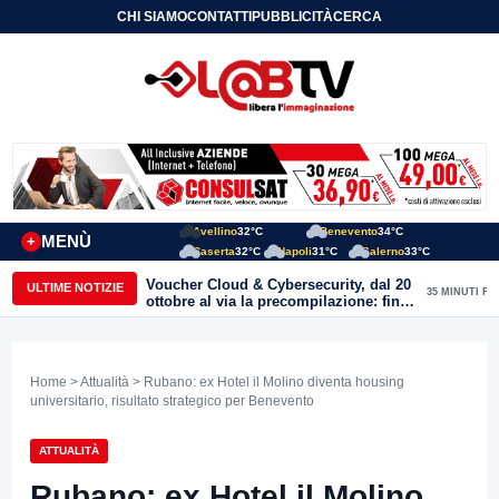
CHI SIAMO
CONTATTI
PUBBLICITÀ
CERCA
Avellino
32°C
Benevento
34°C
MENÙ
+
Caserta
32°C
Napoli
31°C
Salerno
33°C
Voucher Cloud & Cybersecurity, dal 20
ULTIME NOTIZIE
35 MINUTI FA
ottobre al via la precompilazione: fino
a 20mila euro a fondo perduto per
imprese e professionisti
Home
>
Attualità
> Rubano: ex Hotel il Molino diventa housing
universitario, risultato strategico per Benevento
ATTUALITÀ
Rubano: ex Hotel il Molino