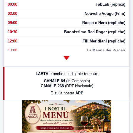
00:00
FabLab (replica)
02:00
Nouvelle Vouge (Film)
09:00
Rosso e Nero (repliche)
10:30
Buonissimo Red Roger (repliche)
12:00
Fili Meridiani (repliche)
13:00
La Mappa dei Piaceri
14:00
LabNews
17:00
LabNews (replica)
LABTV
e anche sul digitale terrestre
18:30
Di Faccia e di Profilo (repliche)
CANALE 84
(in Campania)
CANALE 268
(DDT Nazionale)
19:30
LabNews (Diretta)
E sulla nostra
APP
21:00
Free Sport
23:00
LabNews (replica)