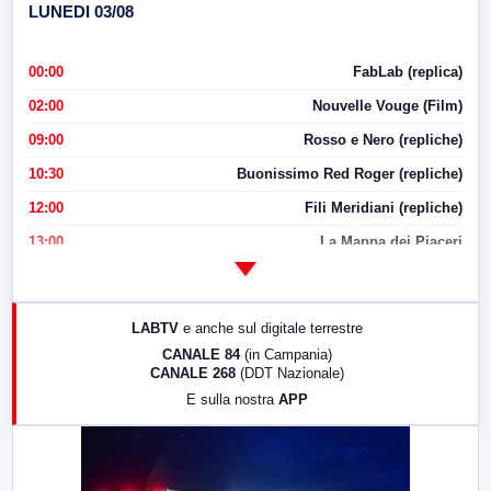
LUNEDI 03/08
00:00
FabLab (replica)
02:00
Nouvelle Vouge (Film)
09:00
Rosso e Nero (repliche)
10:30
Buonissimo Red Roger (repliche)
12:00
Fili Meridiani (repliche)
13:00
La Mappa dei Piaceri
14:00
LabNews
17:00
LabNews (replica)
LABTV
e anche sul digitale terrestre
18:30
Di Faccia e di Profilo (repliche)
CANALE 84
(in Campania)
CANALE 268
(DDT Nazionale)
19:30
LabNews (Diretta)
E sulla nostra
APP
21:00
Free Sport
23:00
LabNews (replica)