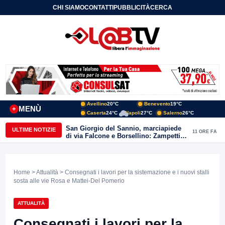
CHI SIAMO
CONTATTI
PUBBLICITÀ
CERCA
Avellino
20°C
Benevento
19°C
MENÙ
+
Caserta
24°C
Napoli
27°C
Salerno
26°C
San Giorgio del Sannio, marciapiede
ULTIME NOTIZIE
11 ORE FA
di via Falcone e Borsellino: Zampetti e
Lombardi replicano alle polemiche
Home
>
Attualità
> Consegnati i lavori per la sistemazione e i nuovi stalli
sosta alle vie Rosa e Mattei-Del Pomerio
ATTUALITÀ
Consegnati i lavori per la