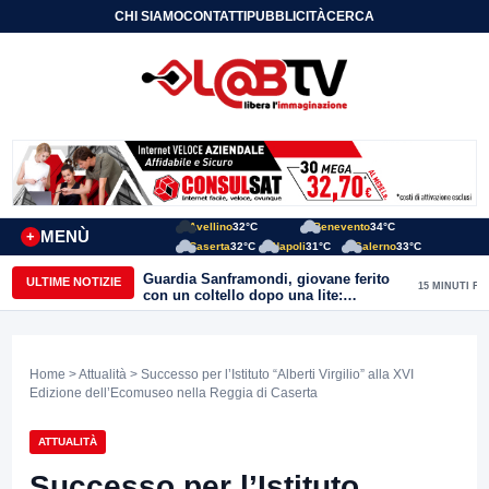
CHI SIAMO
CONTATTI
PUBBLICITÀ
CERCA
Avellino
32°C
Benevento
34°C
MENÙ
+
Caserta
32°C
Napoli
31°C
Salerno
33°C
Guardia Sanframondi, giovane ferito
ULTIME NOTIZIE
15 MINUTI FA
con un coltello dopo una lite:
individuato il presunto autore
Home
>
Attualità
> Successo per l’Istituto “Alberti Virgilio” alla XVI
Edizione dell’Ecomuseo nella Reggia di Caserta
ATTUALITÀ
Successo per l’Istituto