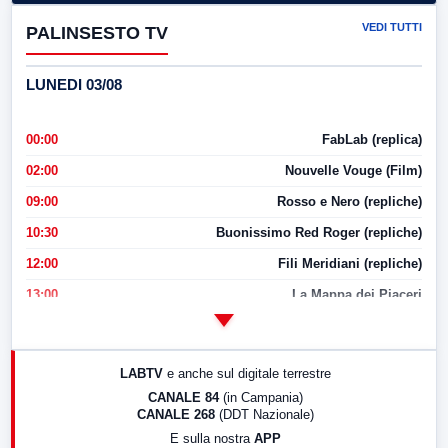
VEDI TUTTI
PALINSESTO TV
LUNEDI 03/08
00:00
FabLab (replica)
02:00
Nouvelle Vouge (Film)
09:00
Rosso e Nero (repliche)
10:30
Buonissimo Red Roger (repliche)
12:00
Fili Meridiani (repliche)
13:00
La Mappa dei Piaceri
14:00
LabNews
17:00
LabNews (replica)
LABTV
e anche sul digitale terrestre
18:30
Di Faccia e di Profilo (repliche)
CANALE 84
(in Campania)
CANALE 268
(DDT Nazionale)
19:30
LabNews (Diretta)
E sulla nostra
APP