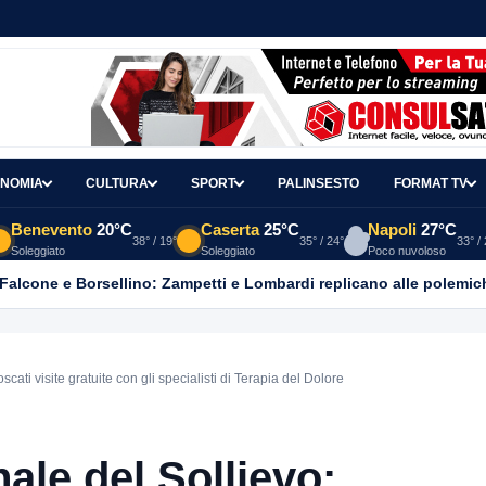
NOMIA
CULTURA
SPORT
PALINSESTO
FORMAT TV
Benevento
20°C
Caserta
25°C
Napoli
27°C
38° / 19°
35° / 24°
33° /
Soleggiato
Soleggiato
Poco nuvoloso
 Falcone e Borsellino: Zampetti e Lombardi replicano alle polemic
ti visite gratuite con gli specialisti di Terapia del Dolore
ale del Sollievo: