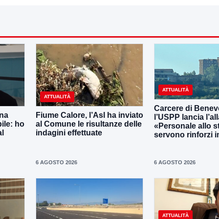
ATTUALITÀ
ATTUALITÀ
Carcere di Benev
una
Fiume Calore, l’Asl ha inviato
l’USPP lancia l’al
ile: ho
al Comune le risultanze delle
«Personale allo s
al
indagini effettuate
servono rinforzi 
6 AGOSTO 2026
6 AGOSTO 2026
ATTUALITÀ