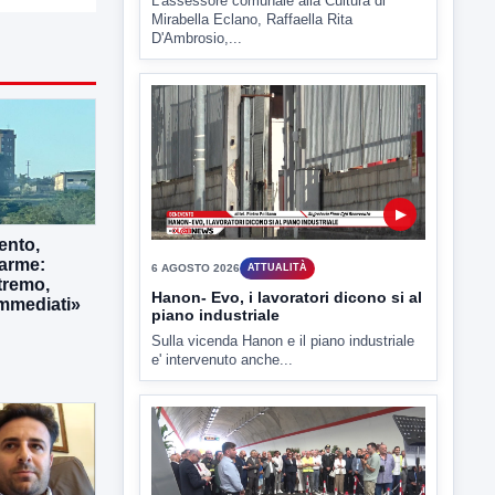
▶
6 AGOSTO 2026
ATTUALITÀ
Hanon- Evo, i lavoratori dicono si al
piano industriale
ento,
Sulla vicenda Hanon e il piano industriale
larme:
e' intervenuto anche...
tremo,
immediati»
▶