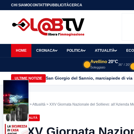
CHI SIAMO
CONTATTI
PUBBLICITÀ
CERCA
HOME
CRONACA
POLITICA
ATTUALITÀ
ECO
Avellino
20°C
36° / 20°
Soleggiato
San Giorgio del Sannio, marciapiede di via
ULTIME NOTIZIE
Home
>
Attualità
> XXV Giornata Nazionale del Sollievo: all’Azienda Mosca
ATTUALITÀ
XXV Giornata Nazion