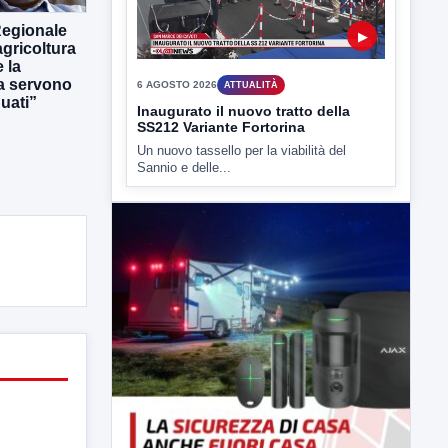
6 AGOSTO 2026
ATTUALITÀ
Regionale
Inaugurato il nuovo tratto della
gricoltura
SS212 Variante Fortorina
 la
Un nuovo tassello per la viabilità del
ra servono
Sannio e delle...
uati”