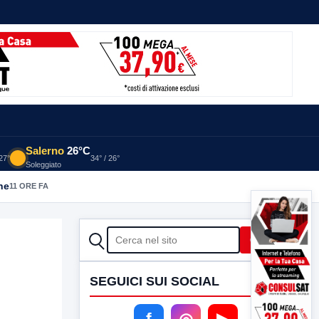
Salerno
26°C
 27°
34° / 26°
Soleggiato
he
11 ORE FA
CERCA
Cerca
SEGUICI SUI SOCIAL
f
◎
▶