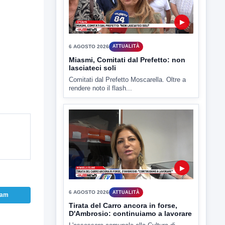
6 AGOSTO 2026
ATTUALITÀ
Miasmi, Comitati dal Prefetto: non
lasciateci soli
Comitati dal Prefetto Moscarella. Oltre a
rendere noto il flash...
▶
6 AGOSTO 2026
ATTUALITÀ
Tirata del Carro ancora in forse,
D'Ambrosio: continuiamo a lavorare
L'assessore comunale alla Cultura di
ram
Mirabella Eclano, Raffaella Rita
D'Ambrosio,...