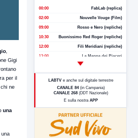
00:00
FabLab (replica)
02:00
Nouvelle Vouge (Film)
09:00
Rosso e Nero (repliche)
10:30
Buonissimo Red Roger (repliche)
12:00
Fili Meridiani (repliche)
gio
,
13:00
La Mappa dei Piaceri
one Gigi
14:00
LabNews
frontano
17:00
LabNews (replica)
a per il
LABTV
e anche sul digitale terrestre
18:30
Di Faccia e di Profilo (repliche)
 chi ne
CANALE 84
(in Campania)
CANALE 268
(DDT Nazionale)
19:30
LabNews (Diretta)
E sulla nostra
APP
21:00
Free Sport
do
una
23:00
LabNews (replica)
e una