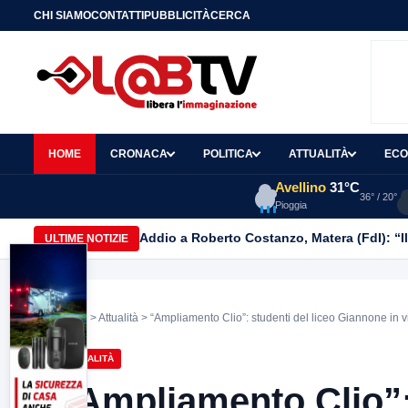
CHI SIAMO
CONTATTI
PUBBLICITÀ
CERCA
HOME
CRONACA
POLITICA
ATTUALITÀ
ECO
Avellino
31°C
36° / 20°
Pioggia
Addio a Roberto Costanzo, Matera (FdI): “I
ULTIME NOTIZIE
Home
>
Attualità
> “Ampliamento Clio”: studenti del liceo Giannone in vis
ATTUALITÀ
“Ampliamento Clio”: 