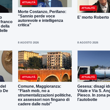
ATTUALITÀ
ATTUALITÀ
Morte Costanzo, Perifano:
“Sannio perde voce
o
E’ morto Roberto
autorevole e intelligenza
 franco
critica”
 della
delle
8 AGOSTO 2026
8 AGOSTO 2026
ATTUALITÀ
ATTUALITÀ
 del
Comune, Maggioranza:
Gesesa: disagi id
o De
“Flash mob, no a
Vitale e Via S. An
strumentalizzazioni politiche,
Piesco. In zona p
ex assessori non fingano di
l’autobotte
cadere dalle nubi”