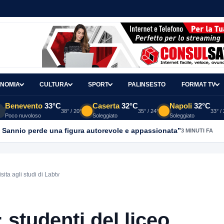
NOMIA
CULTURA
SPORT
PALINSESTO
FORMAT TV
Benevento
33°C
Caserta
32°C
Napoli
32°C
38° / 20°
35° / 24°
33° /
Poco nuvoloso
Soleggiato
Soleggiato
l Sannio perde una figura autorevole e appassionata”
3 MINUTI FA
ita agli studi di Labtv
studenti del liceo