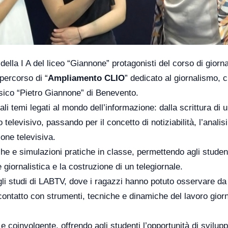
i della I A del liceo “Giannone” protagonisti del corso di giorn
percorso di “
Ampliamento CLIO
” dedicato al giornalismo, 
assico “Pietro Giannone” di Benevento.
pali temi legati al mondo dell’informazione: dalla scrittura di 
 televisivo, passando per il concetto di notiziabilità, l’analisi
one televisiva.
he e simulazioni pratiche in classe, permettendo agli student
giornalistica e la costruzione di un telegiornale.
li studi di LABTV, dove i ragazzi hanno potuto osservare da 
contatto con strumenti, tecniche e dinamiche del lavoro giorn
e coinvolgente, offrendo agli studenti l’opportunità di svilup