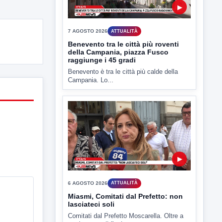
7 AGOSTO 2026
ATTUALITÀ
Benevento tra le città più roventi
della Campania, piazza Fusco
raggiunge i 45 gradi
Benevento è tra le città più calde della
Campania. Lo...
▶
6 AGOSTO 2026
ATTUALITÀ
Miasmi, Comitati dal Prefetto: non
lasciateci soli
Comitati dal Prefetto Moscarella. Oltre a
rendere noto il flash...