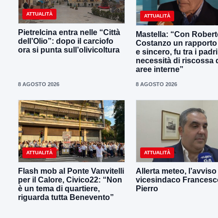
ATTUALITÀ
ATTUALITÀ
Pietrelcina entra nelle “Città
Mastella: “Con Robert
dell’Olio”: dopo il carciofo
Costanzo un rapporto
ora si punta sull’olivicoltura
e sincero, fu tra i padri
necessità di riscossa 
aree interne”
8 AGOSTO 2026
8 AGOSTO 2026
ATTUALITÀ
ATTUALITÀ
Flash mob al Ponte Vanvitelli
Allerta meteo, l’avviso
per il Calore, Civico22: “Non
vicesindaco Francesc
è un tema di quartiere,
Pierro
riguarda tutta Benevento”