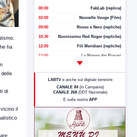
00:00
FabLab (replica)
02:00
Nouvelle Vouge (Film)
09:00
Rosso e Nero (repliche)
10:30
Buonissimo Red Roger (repliche)
alismo.
12:00
Fili Meridiani (repliche)
che ha
13:00
La Mappa dei Piaceri
un
14:00
LabNews
 delle
17:00
LabNews (replica)
LABTV
e anche sul digitale terrestre
18:30
Di Faccia e di Profilo (repliche)
CANALE 84
(in Campania)
i di
CANALE 268
(DDT Nazionale)
19:30
LabNews (Diretta)
E sulla nostra
APP
21:00
Free Sport
vicino il
23:00
LabNews (replica)
alistico
pare