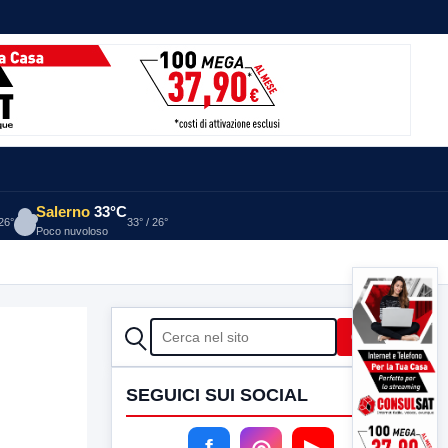
Salerno
33°C
 26°
33° / 26°
Poco nuvoloso
CERCA
Cerca
SEGUICI SUI SOCIAL
f
◎
▶