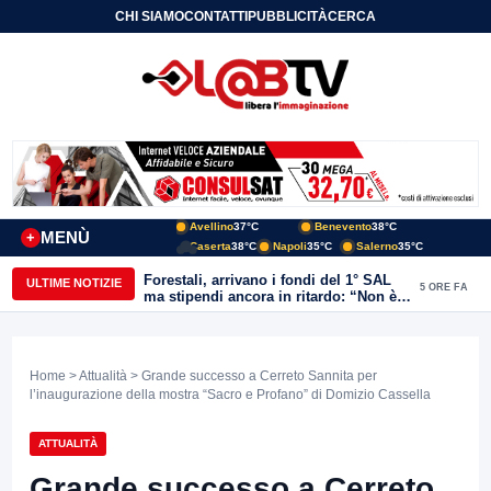
CHI SIAMO
CONTATTI
PUBBLICITÀ
CERCA
Avellino
37°C
Benevento
38°C
MENÙ
+
Caserta
38°C
Napoli
35°C
Salerno
35°C
Forestali, arrivano i fondi del 1° SAL
ULTIME NOTIZIE
5 ORE FA
ma stipendi ancora in ritardo: “Non è
più sostenibile”
Home
>
Attualità
> Grande successo a Cerreto Sannita per
l’inaugurazione della mostra “Sacro e Profano” di Domizio Cassella
ATTUALITÀ
Grande successo a Cerreto