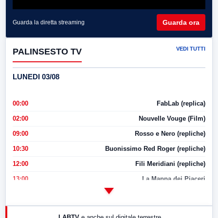
Guarda ora
Guarda la diretta streaming
VEDI TUTTI
PALINSESTO TV
LUNEDI 03/08
00:00
FabLab (replica)
02:00
Nouvelle Vouge (Film)
09:00
Rosso e Nero (repliche)
10:30
Buonissimo Red Roger (repliche)
12:00
Fili Meridiani (repliche)
13:00
La Mappa dei Piaceri
14:00
LabNews
17:00
LabNews (replica)
LABTV
e anche sul digitale terrestre