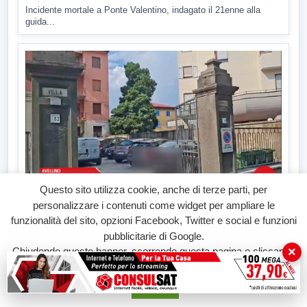
Incidente mortale a Ponte Valentino, indagato il 21enne alla
guida...
▶
Questo sito utilizza cookie, anche di terze parti, per
personalizzare i contenuti come widget per ampliare le
7 AGOSTO 2026
funzionalità del sito, opzioni Facebook, Twitter e social e funzioni
CRONACA
pubblicitarie di Google.
Malore o aggressione? Sarà l'autopsia a chiarire il
giallo di Villa Adriana
×
Chiudendo questo banner, scorrendo questa pagina o cliccando
Sarà affidato con ogni probabilità all'inizio della prossima
su qualunque suo elemento acconsenti all'uso dei cookie.
settimana l'incarico...
Accetta