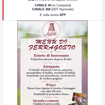
18:30
Di Faccia e di Profilo (repliche)
CANALE 84
(in Campania)
CANALE 268
(DDT Nazionale)
19:30
LabNews (Diretta)
E sulla nostra
APP
21:00
Free Sport
23:00
LabNews (replica)