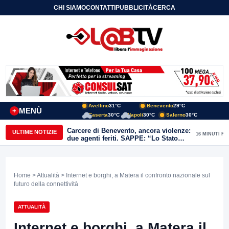
CHI SIAMO
CONTATTI
PUBBLICITÀ
CERCA
Avellino
31°C
Benevento
29°C
MENÙ
+
Caserta
30°C
Napoli
30°C
Salerno
30°C
Carcere di Benevento, ancora violenze:
ULTIME NOTIZIE
16 MINUTI FA
due agenti feriti. SAPPE: “Lo Stato
non può arretrare”
Home
>
Attualità
> Internet e borghi, a Matera il confronto nazionale sul
futuro della connettività
ATTUALITÀ
Internet e borghi, a Matera il