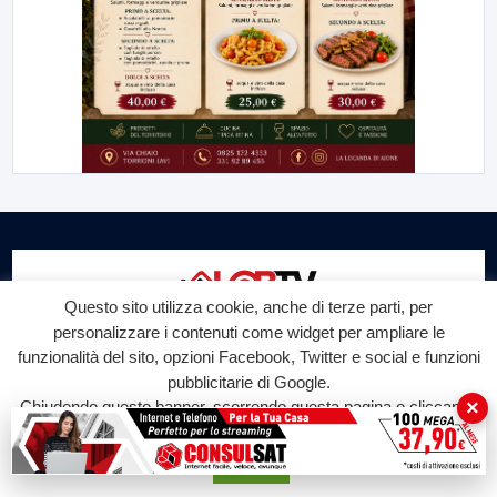
Questo sito utilizza cookie, anche di terze parti, per
personalizzare i contenuti come widget per ampliare le
Labtv.net è un prodotto Consulservice S.r.l.
funzionalità del sito, opzioni Facebook, Twitter e social e funzioni
pubblicitarie di Google.
Labtv.net è il sito ufficiale del canale televisivo di Lab Tv canale 84
×
Chiudendo questo banner, scorrendo questa pagina o cliccando
del digitale terrestre Regione Campania
su qualunque suo elemento acconsenti all'uso dei cookie.
Sede legale: Via Chiaio, 5 - 83010 – Torrioni (AV)
Accetta
P.IVA 02757950643
Oscr. R.E.A. AV N.181151