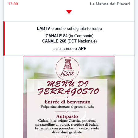
13:00
La Mappa dei Piaceri
14:00
LabNews
17:00
LabNews (replica)
LABTV
e anche sul digitale terrestre
18:30
Di Faccia e di Profilo (repliche)
CANALE 84
(in Campania)
CANALE 268
(DDT Nazionale)
19:30
LabNews (Diretta)
E sulla nostra
APP
21:00
Free Sport
23:00
LabNews (replica)