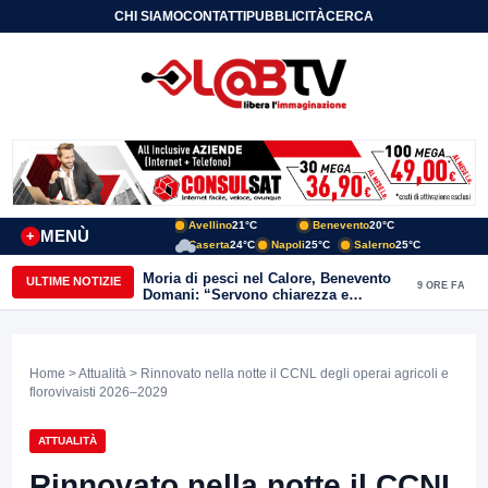
CHI SIAMO
CONTATTI
PUBBLICITÀ
CERCA
Avellino
21°C
Benevento
20°C
MENÙ
+
Caserta
24°C
Napoli
25°C
Salerno
25°C
Moria di pesci nel Calore, Benevento
ULTIME NOTIZIE
9 ORE FA
Domani: “Servono chiarezza e
approfondimenti sulla gestione
ambientale”
Home
>
Attualità
> Rinnovato nella notte il CCNL degli operai agricoli e
florovivaisti 2026–2029
ATTUALITÀ
Rinnovato nella notte il CCNL