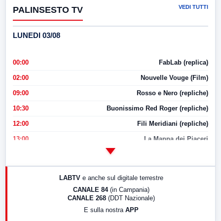
VEDI TUTTI
PALINSESTO TV
LUNEDI 03/08
00:00
FabLab (replica)
02:00
Nouvelle Vouge (Film)
09:00
Rosso e Nero (repliche)
10:30
Buonissimo Red Roger (repliche)
12:00
Fili Meridiani (repliche)
13:00
La Mappa dei Piaceri
14:00
LabNews
17:00
LabNews (replica)
LABTV
e anche sul digitale terrestre
18:30
Di Faccia e di Profilo (repliche)
CANALE 84
(in Campania)
CANALE 268
(DDT Nazionale)
19:30
LabNews (Diretta)
E sulla nostra
APP
21:00
Free Sport