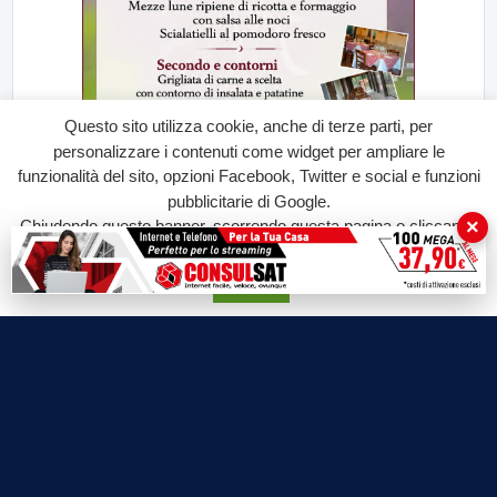
Questo sito utilizza cookie, anche di terze parti, per
personalizzare i contenuti come widget per ampliare le
funzionalità del sito, opzioni Facebook, Twitter e social e funzioni
pubblicitarie di Google.
×
Chiudendo questo banner, scorrendo questa pagina o cliccando
su qualunque suo elemento acconsenti all'uso dei cookie.
Accetta
Labtv.net è un prodotto Consulservice S.r.l.
Labtv.net è il sito ufficiale del canale televisivo di Lab Tv canale 84
del digitale terrestre Regione Campania