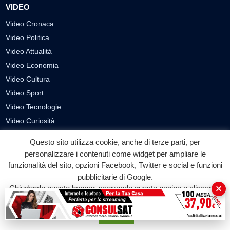
VIDEO
Video Cronaca
Video Politica
Video Attualità
Video Economia
Video Cultura
Video Sport
Video Tecnologie
Video Curiosità
Video
Questo sito utilizza cookie, anche di terze parti, per
personalizzare i contenuti come widget per ampliare le
PUBBLICITÀ
funzionalità del sito, opzioni Facebook, Twitter e social e funzioni
pubblicitarie di Google.
Richiesta pubblicazione articoli/banner
×
Chiudendo questo banner, scorrendo questa pagina o cliccando
SEGUICI SUI SOCIAL
su qualunque suo elemento acconsenti all'uso dei cookie.
Accetta
f
◎
▶