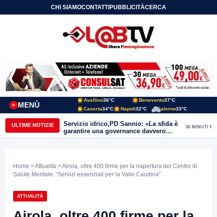
CHI SIAMO
CONTATTI
PUBBLICITÀ
CERCA
Avellino
36°C
Benevento
37°C
MENÙ
+
Caserta
34°C
Napoli
32°C
Salerno
33°C
Servizio idrico,PD Sannio: «La sfida è
ULTIME NOTIZIE
36 MINUTI FA
garantire una governance davvero
pubblica»
Home
>
Attualità
> Airola, oltre 400 firme per la riapertura del Centro di
Salute Mentale: “Servizi essenziali per la Valle Caudina”
ATTUALITÀ
Airola, oltre 400 firme per la