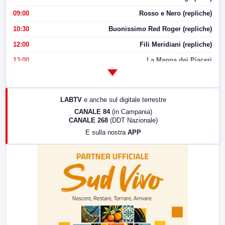
09:00
Rosso e Nero (repliche)
10:30
Buonissimo Red Roger (repliche)
12:00
Fili Meridiani (repliche)
13:00
La Mappa dei Piaceri
14:00
LabNews
17:00
LabNews (replica)
LABTV
e anche sul digitale terrestre
18:30
Di Faccia e di Profilo (repliche)
CANALE 84
(in Campania)
CANALE 268
(DDT Nazionale)
19:30
LabNews (Diretta)
E sulla nostra
APP
21:00
Free Sport
23:00
LabNews (replica)