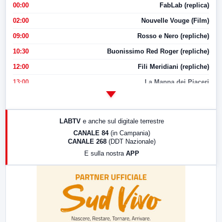
00:00
FabLab (replica)
02:00
Nouvelle Vouge (Film)
09:00
Rosso e Nero (repliche)
10:30
Buonissimo Red Roger (repliche)
12:00
Fili Meridiani (repliche)
13:00
La Mappa dei Piaceri
14:00
LabNews
17:00
LabNews (replica)
LABTV
e anche sul digitale terrestre
18:30
Di Faccia e di Profilo (repliche)
CANALE 84
(in Campania)
CANALE 268
(DDT Nazionale)
19:30
LabNews (Diretta)
E sulla nostra
APP
21:00
Free Sport
23:00
LabNews (replica)