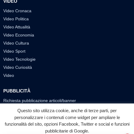
VIDEO
Video Cronaca
Video Politica
Video Attualità
Video Economia
Video Cultura
Video Sport
Video Tecnologie
Video Curiosità
Video
PUBBLICITÀ
Richiesta pubblicazione articoli/banner
Questo sito utilizza cookie, anche di terze parti, per
SEGUICI SUI SOCIAL
personalizzare i contenuti come widget per ampliare le
f
◎
▶
funzionalità del sito, opzioni Facebook, Twitter e social e funzioni
pubblicitarie di Google.