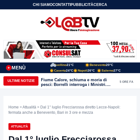
CHI SIAMO
CONTATTI
PUBBLICITÀ
CERCA
Avellino
21°C
Benevento
20°C
MENÙ
+
Caserta
24°C
Napoli
26°C
Salerno
27°C
Fiume Calore, schiuma e moria di
ULTIME NOTIZIE
5 ORE FA
pesci: Borrelli interroga i Ministri.
“Benevento paga l’assenza del
depuratore
Home
>
Attualità
> Dal 1° luglio Frecciarossa diretto Lecce-Napoli:
fermata anche a Benevento, Bari in 3 ore e mezza
ATTUALITÀ
Dal 1° luglio Frecciarossa