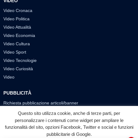
VIDEO
Video Cronaca
Video Politica
Video Attualità
Video Economia
Video Cultura
Video Sport
Video Tecnologie
Video Curiosità
Video
PUBBLICITÀ
Richiesta pubblicazione articoli/banner
Questo sito utilizza cookie, anche di terze parti, per
SEGUICI SUI SOCIAL
personalizzare i contenuti come widget per ampliare le
funzionalità del sito, opzioni Facebook, Twitter e social e funzioni
f
◎
▶
pubblicitarie di Google.
Facebook
Instagram
YouTube