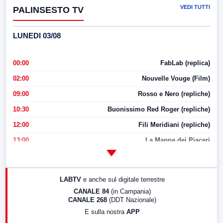
VEDI TUTTI
PALINSESTO TV
LUNEDI 03/08
00:00
FabLab (replica)
02:00
Nouvelle Vouge (Film)
09:00
Rosso e Nero (repliche)
10:30
Buonissimo Red Roger (repliche)
12:00
Fili Meridiani (repliche)
13:00
La Mappa dei Piaceri
14:00
LabNews
17:00
LabNews (replica)
LABTV
e anche sul digitale terrestre
18:30
Di Faccia e di Profilo (repliche)
CANALE 84
(in Campania)
CANALE 268
(DDT Nazionale)
19:30
LabNews (Diretta)
E sulla nostra
APP
21:00
Free Sport