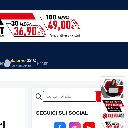
Salerno
33°C
 26°
34° / 25°
Poco nuvoloso
CERCA
Cerca
SEGUICI SUI SOCIAL
ri
f
◎
▶