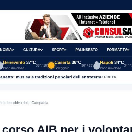
NOMIA
CULTURA
SPORT
PALINSESTO
FORMAT TV
Benevento
37°C
Caserta
36°C
Napoli
34°C
38° / 18°
36° / 23°
34° /
Poco nuvoloso
Soleggiato
Poco nuvoloso
ganetto: musica e tradizioni popolari dell’entroterra
2 ORE FA
ncendio boschivo della Campania
 corso AIB per i volonta