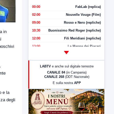
00:00
FabLab (replica)
02:00
Nouvelle Vouge (Film)
09:00
Rosso e Nero (repliche)
10:30
Buonissimo Red Roger (repliche)
a in
12:00
Fili Meridiani (repliche)
i
boschivi
13:00
La Mappa dei Piaceri
14:00
LabNews
17:00
LabNews (replica)
,
LABTV
e anche sul digitale terrestre
18:30
Di Faccia e di Profilo (repliche)
CANALE 84
(in Campania)
nte
CANALE 268
(DDT Nazionale)
19:30
LabNews (Diretta)
E sulla nostra
APP
21:00
Free Sport
o e la
23:00
LabNews (replica)
zza degli