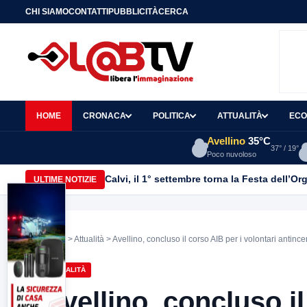
CHI SIAMO
CONTATTI
PUBBLICITÀ
CERCA
HOME
CRONACA
POLITICA
ATTUALITÀ
ECO
Avellino
35°C
37° / 19°
Poco nuvoloso
Calvi, il 1° settembre torna la Festa dell’Or
ULTIME NOTIZIE
Home
>
Attualità
> Avellino, concluso il corso AIB per i volontari anti
ATTUALITÀ
Avellino, concluso il