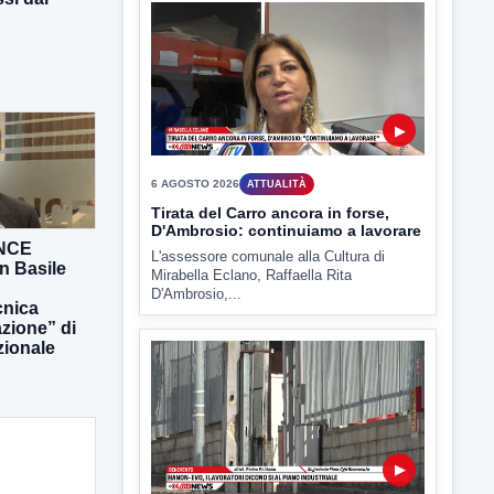
6 AGOSTO 2026
ATTUALITÀ
Miasmi, Comitati dal Prefetto: non
lasciateci soli
Comitati dal Prefetto Moscarella. Oltre a
rendere noto il flash...
ANCE
n Basile
▶
nica
azione” di
zionale
6 AGOSTO 2026
ATTUALITÀ
Tirata del Carro ancora in forse,
D'Ambrosio: continuiamo a lavorare
L'assessore comunale alla Cultura di
Mirabella Eclano, Raffaella Rita
D'Ambrosio,...