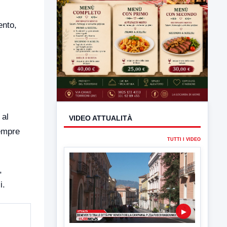
ento,
 al
sempre
,
i.
VIDEO ATTUALITÀ
TUTTI I VIDEO