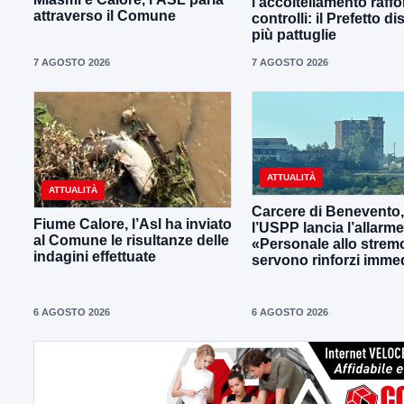
l’accoltellamento raffor
attraverso il Comune
controlli: il Prefetto d
più pattuglie
7 AGOSTO 2026
7 AGOSTO 2026
ATTUALITÀ
ATTUALITÀ
Carcere di Benevento,
Fiume Calore, l’Asl ha inviato
l’USPP lancia l’allarme
al Comune le risultanze delle
«Personale allo strem
indagini effettuate
servono rinforzi immed
6 AGOSTO 2026
6 AGOSTO 2026