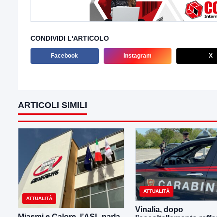
CONDIVIDI L'ARTICOLO
Facebook
Instagram
X
ARTICOLI SIMILI
ATTUALITÀ
ATTUALITÀ
Vinalia, dopo
Miasmi e Calore, l’ASL parla