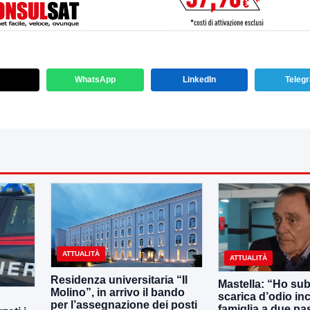
WhatsApp
LinkedIn
Teleg
ATTUALITÀ
ATTUALITÀ
Residenza universitaria “Il
Mastella: “Ho sub
Molino”, in arrivo il bando
scarica d’odio inc
per l’assegnazione dei posti
famiglia a due pas