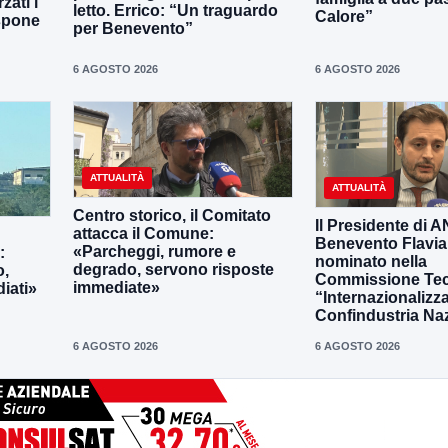
zati i
letto. Errico: “Un traguardo
Calore”
ispone
per Benevento”
6 AGOSTO 2026
6 AGOSTO 2026
ATTUALITÀ
ATTUALITÀ
Centro storico, il Comitato
Il Presidente di 
attacca il Comune:
Benevento Flavia
«Parcheggi, rumore e
:
nominato nella
degrado, servono risposte
o,
Commissione Tec
immediate»
iati»
“Internazionalizz
Confindustria Na
6 AGOSTO 2026
6 AGOSTO 2026