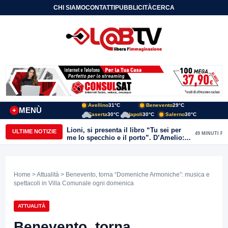
CHI SIAMO
CONTATTI
PUBBLICITÀ
CERCA
Avellino
31°C
Benevento
29°C
MENÙ
+
Caserta
30°C
Napoli
30°C
Salerno
30°C
Lioni, si presenta il libro “Tu sei per
ULTIME NOTIZIE
49 MINUTI FA
me lo specchio e il porto”. D’Amelio:
“Gettiamo un seme d’impegno futuro
per tante e tanti”
Home
>
Attualità
> Benevento, torna “Domeniche Armoniche”: musica e
spettacoli in Villa Comunale ogni domenica
ATTUALITÀ
Benevento, torna