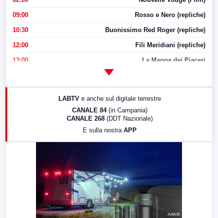
09:00
Rosso e Nero (repliche)
10:30
Buonissimo Red Roger (repliche)
12:00
Fili Meridiani (repliche)
13:00
La Mappa dei Piaceri
14:00
LabNews
17:00
LabNews (replica)
LABTV
e anche sul digitale terrestre
18:30
Di Faccia e di Profilo (repliche)
CANALE 84
(in Campania)
CANALE 268
(DDT Nazionale)
19:30
LabNews (Diretta)
E sulla nostra
APP
21:00
Free Sport
23:00
LabNews (replica)