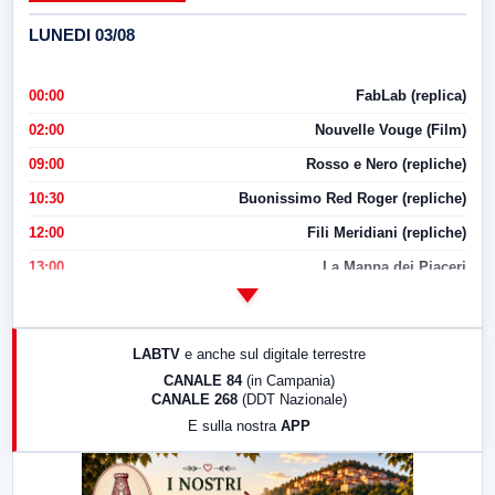
LUNEDI 03/08
00:00
FabLab (replica)
02:00
Nouvelle Vouge (Film)
09:00
Rosso e Nero (repliche)
10:30
Buonissimo Red Roger (repliche)
12:00
Fili Meridiani (repliche)
13:00
La Mappa dei Piaceri
14:00
LabNews
17:00
LabNews (replica)
LABTV
e anche sul digitale terrestre
18:30
Di Faccia e di Profilo (repliche)
CANALE 84
(in Campania)
CANALE 268
(DDT Nazionale)
19:30
LabNews (Diretta)
E sulla nostra
APP
21:00
Free Sport
23:00
LabNews (replica)