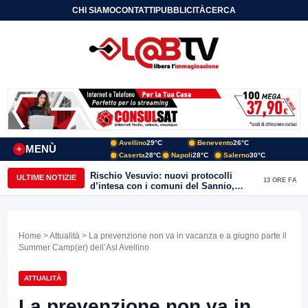
CHI SIAMO
CONTATTI
PUBBLICITÀ
CERCA
Avellino
29°C
Benevento
26°C
MENÙ
+
Caserta
28°C
Napoli
28°C
Salerno
30°C
Rischio Vesuvio: nuovi protocolli
ULTIME NOTIZIE
13 ORE FA
d’intesa con i comuni del Sannio,
firmato il protocollo con Arpaise
Home
>
Attualità
> La prevenzione non va in vacanza e a giugno parte il
Summer Camp(er) dell’Asl Avellino
ATTUALITÀ
La prevenzione non va in