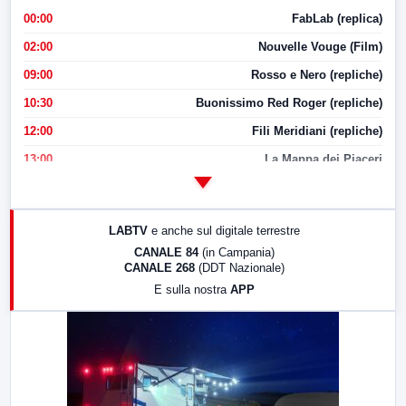
00:00
FabLab (replica)
02:00
Nouvelle Vouge (Film)
09:00
Rosso e Nero (repliche)
10:30
Buonissimo Red Roger (repliche)
12:00
Fili Meridiani (repliche)
13:00
La Mappa dei Piaceri
14:00
LabNews
17:00
LabNews (replica)
LABTV
e anche sul digitale terrestre
18:30
Di Faccia e di Profilo (repliche)
CANALE 84
(in Campania)
CANALE 268
(DDT Nazionale)
19:30
LabNews (Diretta)
E sulla nostra
APP
21:00
Free Sport
23:00
LabNews (replica)