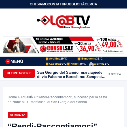
CHI SIAMO
CONTATTI
PUBBLICITÀ
CERCA
Avellino
29°C
Benevento
31°C
MENÙ
+
Caserta
30°C
Napoli
30°C
Salerno
32°C
San Giorgio del Sannio, marciapiede
ULTIME NOTIZIE
3 ORE FA
di via Falcone e Borsellino: Zampetti e
Lombardi replicano alle polemiche
Home
>
Attualità
> “Rendi-Raccontiamoci”, successo per la sesta
edizione all’IC Montalcini di San Giorgio del Sannio
ATTUALITÀ
“Rendi-Raccontiamoci”,