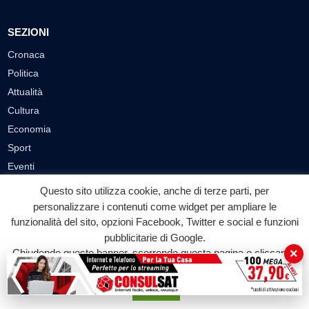
SEZIONI
Cronaca
Politica
Attualità
Cultura
Economia
Sport
Eventi
Questo sito utilizza cookie, anche di terze parti, per
VIDEO
personalizzare i contenuti come widget per ampliare le
funzionalità del sito, opzioni Facebook, Twitter e social e funzioni
Video Cronaca
pubblicitarie di Google.
Video Politica
×
Chiudendo questo banner, scorrendo questa pagina o cliccando
Video Attualità
su qualunque suo elemento acconsenti all'uso dei cookie.
Video Economia
Accetta
Video Cultura