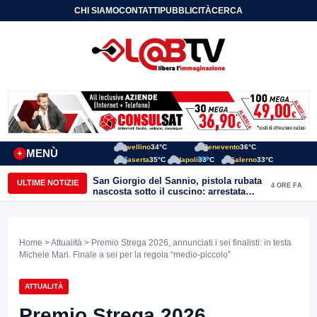
CHI SIAMO
CONTATTI
PUBBLICITÀ
CERCA
Avellino
34°C
Benevento
36°C
MENÙ
+
Caserta
35°C
Napoli
33°C
Salerno
33°C
San Giorgio del Sannio, pistola rubata
ULTIME NOTIZIE
4 ORE FA
nascosta sotto il cuscino: arrestata
51enne
Home
>
Attualità
> Premio Strega 2026, annunciati i sei finalisti: in testa
Michele Mari. Finale a sei per la regola “medio-piccolo”
ATTUALITÀ
Premio Strega 2026,