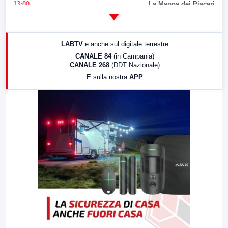
13:00
La Mappa dei Piaceri
14:00
LabNews
17:00
LabNews (replica)
LABTV
e anche sul digitale terrestre
18:30
Di Faccia e di Profilo (repliche)
CANALE 84
(in Campania)
CANALE 268
(DDT Nazionale)
19:30
LabNews (Diretta)
E sulla nostra
APP
21:00
Free Sport
23:00
LabNews (replica)