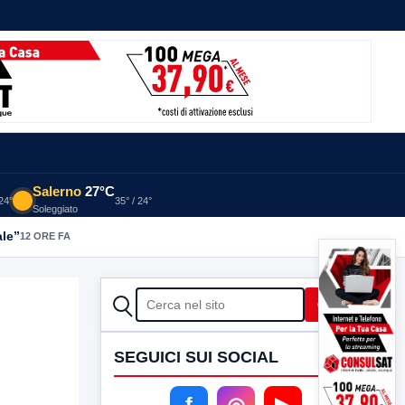
Salerno
27°C
 24°
35° / 24°
Soleggiato
ale”
12 ORE FA
CERCA
Cerca
SEGUICI SUI SOCIAL
f
◎
▶