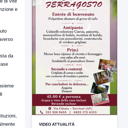
e di vite
enzione e
tuto
raverso
osta da
fase
insieme
di
VIDEO ATTUALITÀ
tuzioni,
TUTTI I VIDEO
ialmente