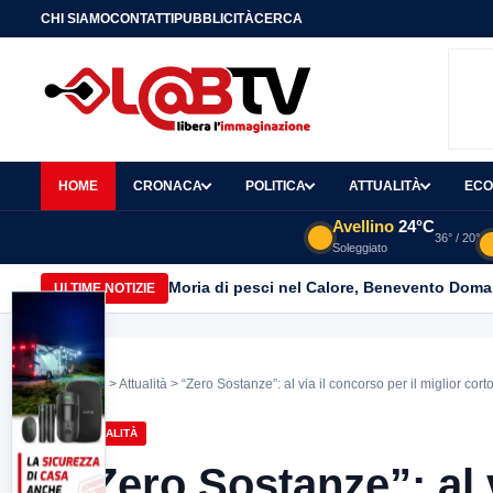
CHI SIAMO
CONTATTI
PUBBLICITÀ
CERCA
HOME
CRONACA
POLITICA
ATTUALITÀ
ECO
Avellino
24°C
36° / 20°
Soleggiato
Moria di pesci nel Calore, Benevento Doma
ULTIME NOTIZIE
Home
>
Attualità
> “Zero Sostanze”: al via il concorso per il miglior co
ATTUALITÀ
“Zero Sostanze”: al v