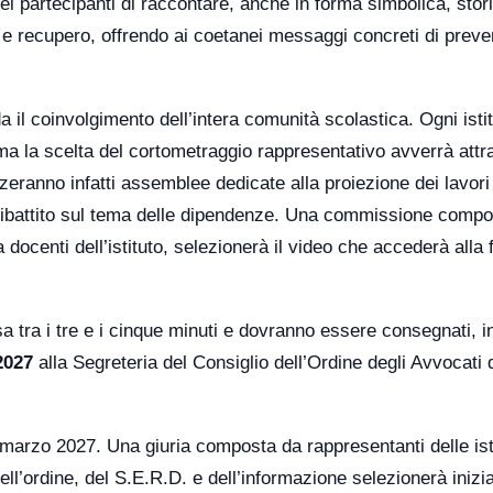
ei partecipanti di raccontare, anche in forma simbolica, stori
 e recupero, offrendo ai coetanei messaggi concreti di prev
a il coinvolgimento dell’intera comunità scolastica. Ogni isti
 ma la scelta del cortometraggio rappresentativo avverrà att
eranno infatti assemblee dedicate alla proiezione dei lavori
il dibattito sul tema delle dipendenze. Una commissione comp
docenti dell’istituto, selezionerà il video che accederà alla 
 tra i tre e i cinque minuti e dovranno essere consegnati, 
2027
alla Segreteria del Consiglio dell’Ordine degli Avvocati 
 marzo 2027. Una giuria composta da rappresentanti delle isti
dell’ordine, del S.E.R.D. e dell’informazione selezionerà iniz