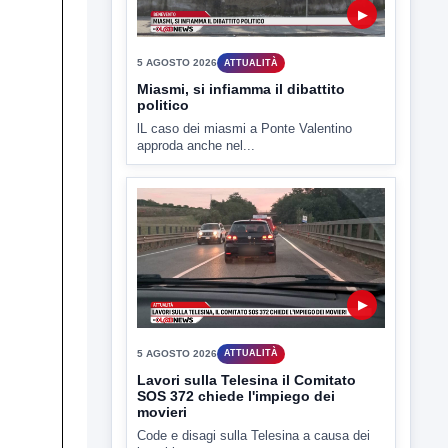
5 AGOSTO 2026
ATTUALITÀ
Miasmi, si infiamma il dibattito
politico
lL caso dei miasmi a Ponte Valentino
approda anche nel...
▶
5 AGOSTO 2026
ATTUALITÀ
Lavori sulla Telesina il Comitato
SOS 372 chiede l'impiego dei
movieri
Code e disagi sulla Telesina a causa dei
lavori in...