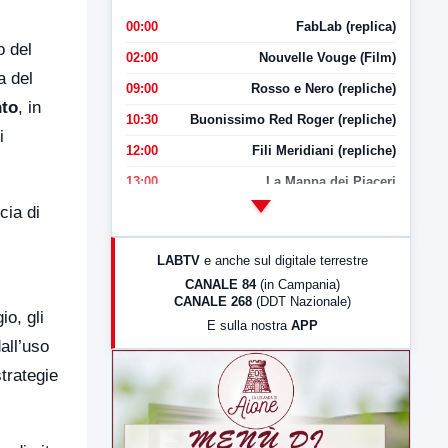
00:00
FabLab (replica)
o del
02:00
Nouvelle Vouge (Film)
a del
09:00
Rosso e Nero (repliche)
nto
, in
10:30
Buonissimo Red Roger (repliche)
i
12:00
Fili Meridiani (repliche)
13:00
La Mappa dei Piaceri
cia di
14:00
LabNews
17:00
LabNews (replica)
LABTV
e anche sul digitale terrestre
18:30
Di Faccia e di Profilo (repliche)
CANALE 84
(in Campania)
CANALE 268
(DDT Nazionale)
19:30
LabNews (Diretta)
o, gli
E sulla nostra
APP
21:00
Free Sport
all’uso
23:00
LabNews (replica)
trategie