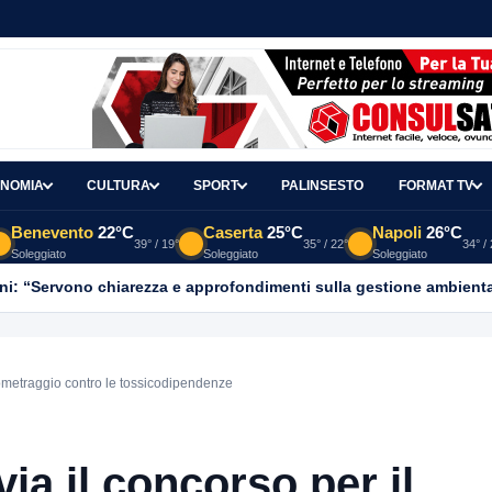
NOMIA
CULTURA
SPORT
PALINSESTO
FORMAT TV
Benevento
22°C
Caserta
25°C
Napoli
26°C
39° / 19°
35° / 22°
34° /
Soleggiato
Soleggiato
Soleggiato
ni: “Servono chiarezza e approfondimenti sulla gestione ambient
rtometraggio contro le tossicodipendenze
ia il concorso per il