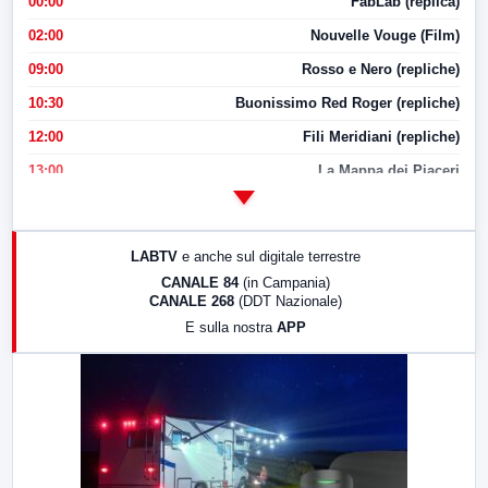
00:00
FabLab (replica)
02:00
Nouvelle Vouge (Film)
09:00
Rosso e Nero (repliche)
10:30
Buonissimo Red Roger (repliche)
12:00
Fili Meridiani (repliche)
13:00
La Mappa dei Piaceri
14:00
LabNews
17:00
LabNews (replica)
LABTV
e anche sul digitale terrestre
18:30
Di Faccia e di Profilo (repliche)
CANALE 84
(in Campania)
CANALE 268
(DDT Nazionale)
19:30
LabNews (Diretta)
E sulla nostra
APP
21:00
Free Sport
23:00
LabNews (replica)