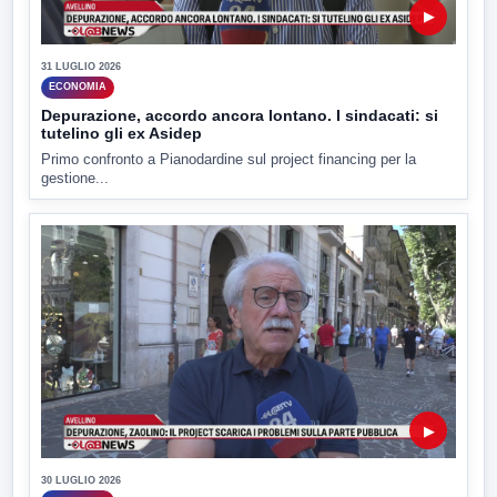
▶
31 LUGLIO 2026
ECONOMIA
Depurazione, accordo ancora lontano. I sindacati: si
tutelino gli ex Asidep
Primo confronto a Pianodardine sul project financing per la
gestione...
▶
30 LUGLIO 2026