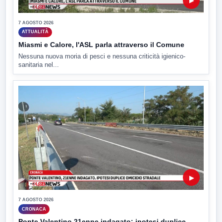
▶
7 AGOSTO 2026
ATTUALITÀ
Miasmi e Calore, l'ASL parla attraverso il Comune
Nessuna nuova moria di pesci e nessuna criticità igienico-
sanitaria nel...
▶
7 AGOSTO 2026
CRONACA
Ponte Valentino,21enne indagato: ipotesi duplice