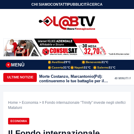
CHI SIAMO
CONTATTI
PUBBLICITÀ
CERCA
Avellino
29°C
Benevento
31°C
MENÙ
+
Caserta
31°C
Napoli
31°C
Salerno
31°C
Morte Costanzo, Marcantonio(Pd):
ULTIME NOTIZIE
40 MINUTI FA
continueremo le tue battaglie per il
Sannio
Home
>
Economia
> Il Fondo internazionale “Trinity” investe negli oleifici
Mataluni
ECONOMIA
Il Fondo internazionale