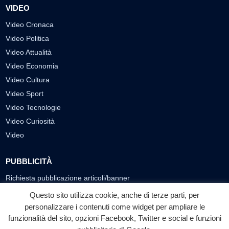
VIDEO
Video Cronaca
Video Politica
Video Attualità
Video Economia
Video Cultura
Video Sport
Video Tecnologie
Video Curiosità
Video
PUBBLICITÀ
Richiesta pubblicazione articoli/banner
Questo sito utilizza cookie, anche di terze parti, per
SEGUICI SUI SOCIAL
personalizzare i contenuti come widget per ampliare le
f
◎
▶
funzionalità del sito, opzioni Facebook, Twitter e social e funzioni