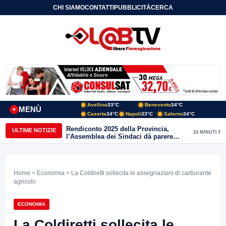
CHI SIAMO
CONTATTI
PUBBLICITÀ
CERCA
Avellino
33°C
Benevento
34°C
MENÙ
+
Caserta
34°C
Napoli
33°C
Salerno
34°C
Rendiconto 2025 della Provincia,
ULTIME NOTIZIE
24 MINUTI FA
l’Assemblea dei Sindaci dà parere
favorevole all’unanimità
Home
>
Economia
> La Coldiretti sollecita le assegnazioni di carburante
agricolo
ECONOMIA
La Coldiretti sollecita le