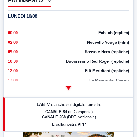
PALINSESTO TV
LUNEDI 10/08
00:00
FabLab (replica)
02:00
Nouvelle Vouge (Film)
09:00
Rosso e Nero (repliche)
10:30
Buonissimo Red Roger (repliche)
12:00
Fili Meridiani (repliche)
13:00
La Mappa dei Piaceri
14:00
LabNews
17:00
LabNews (replica)
LABTV
e anche sul digitale terrestre
18:30
Di Faccia e di Profilo (repliche)
CANALE 84
(in Campania)
CANALE 268
(DDT Nazionale)
19:30
LabNews (Diretta)
E sulla nostra
APP
21:00
Free Sport