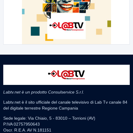
Labtv.net è un prodotto Consulservice S.r.l.
Labtv.net è il sito ufficiale del canale televisivo di Lab Tv canale 84
del digitale terrestre Regione Campania
Sede legale: Via Chiaio, 5 - 83010 – Torrioni (AV)
P.IVA 02757950643
Oscr. R.E.A. AV N.181151