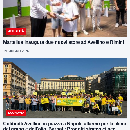
ATTUALITÀ
Martelius inaugura due nuovi store ad Avellino e Rimini
19 GIUGNO 2026
ECONOMIA
Coldiretti Avellino in piazza a Napoli: allarme per le filiere
del grano e dell’olio. Barbati: Prodotti strategici per