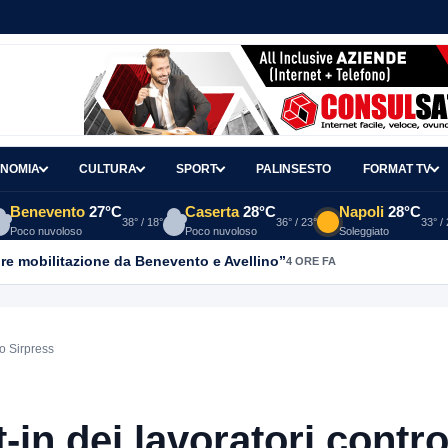
NOMIA
CULTURA
SPORT
PALINSESTO
FORMAT TV
Benevento
27°C
Caserta
28°C
Napoli
28°C
38° / 18°
36° / 23°
33° /
Poco nuvoloso
Poco nuvoloso
Soleggiato
re mobilitazione da Benevento e Avellino”
4 ORE FA
no Sirpress
in dei lavoratori contro 