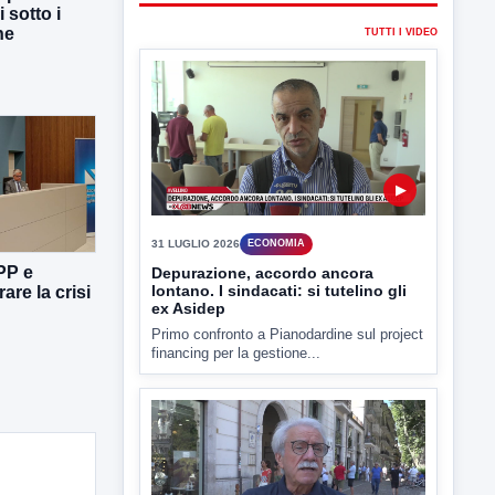
i sotto i
ne
TUTTI I VIDEO
▶
31 LUGLIO 2026
ECONOMIA
PP e
Depurazione, accordo ancora
lontano. I sindacati: si tutelino gli
are la crisi
ex Asidep
Primo confronto a Pianodardine sul project
financing per la gestione...