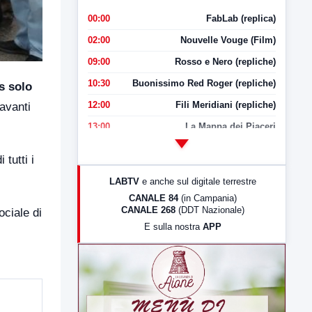
00:00
FabLab (replica)
02:00
Nouvelle Vouge (Film)
09:00
Rosso e Nero (repliche)
10:30
Buonissimo Red Roger (repliche)
s solo
12:00
Fili Meridiani (repliche)
avanti
13:00
La Mappa dei Piaceri
14:00
LabNews
tutti i
17:00
LabNews (replica)
LABTV
e anche sul digitale terrestre
18:30
Di Faccia e di Profilo (repliche)
CANALE 84
(in Campania)
CANALE 268
(DDT Nazionale)
ciale di
19:30
LabNews (Diretta)
E sulla nostra
APP
21:00
Free Sport
23:00
LabNews (replica)