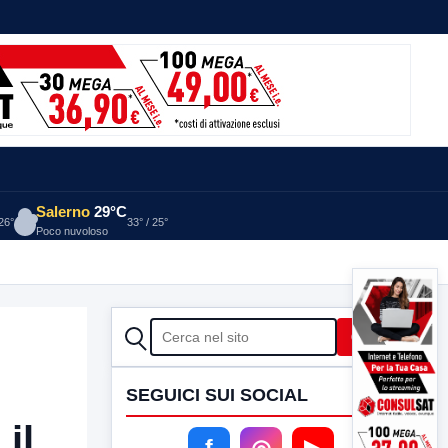
Salerno
29°C
 26°
33° / 25°
Poco nuvoloso
CERCA
Cerca
SEGUICI SUI SOCIAL
il
f
◎
▶