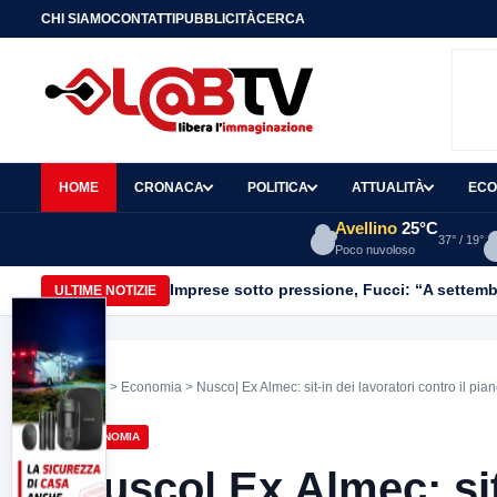
CHI SIAMO
CONTATTI
PUBBLICITÀ
CERCA
HOME
CRONACA
POLITICA
ATTUALITÀ
ECO
Avellino
25°C
37° / 19°
Poco nuvoloso
Imprese sotto pressione, Fucci: “A settemb
ULTIME NOTIZIE
Home
>
Economia
> Nusco| Ex Almec: sit-in dei lavoratori contro il pia
ECONOMIA
Nusco| Ex Almec: sit-