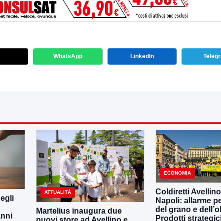
WhatsApp
LinkedIn
Teleg
ECONOMIA
Coldiretti Avellino
ATTUALITÀ
egli
Napoli: allarme per
del grano e dell’ol
Martelius inaugura due
anni
Prodotti strategic
nuovi store ad Avellino e