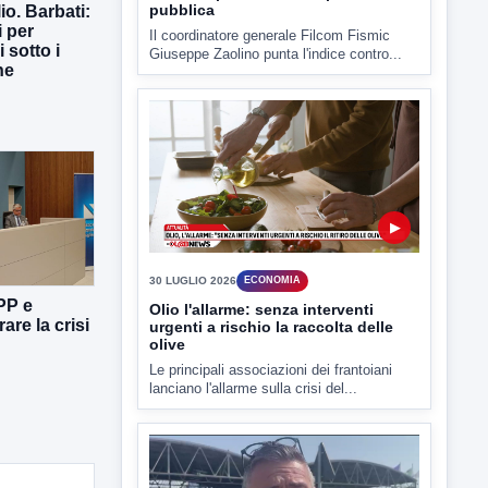
pubblica
io. Barbati:
i per
Il coordinatore generale Filcom Fismic
i sotto i
Giuseppe Zaolino punta l'indice contro...
ne
▶
30 LUGLIO 2026
ECONOMIA
PP e
Olio l'allarme: senza interventi
are la crisi
urgenti a rischio la raccolta delle
olive
Le principali associazioni dei frantoiani
lanciano l'allarme sulla crisi del...