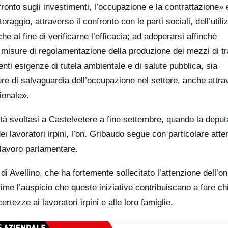
ronto sugli investimenti, l’occupazione e la contrattazione»
raggio, attraverso il confronto con le parti sociali, dell’utili
he al fine di verificarne l’efficacia; ad adoperarsi affinché
e misure di regolamentazione della produzione dei mezzi di tr
nti esigenze di tutela ambientale e di salute pubblica, sia
ure di salvaguardia dell’occupazione nel settore, anche attra
ionale».
tà svoltasi a Castelvetere a fine settembre, quando la deput
i lavoratori irpini, l’on. Gribaudo segue con particolare att
o lavoro parlamentare.
i Avellino, che ha fortemente sollecitato l’attenzione dell’on
ime l’auspicio che queste iniziative contribuiscano a fare c
rtezze ai lavoratori irpini e alle loro famiglie.