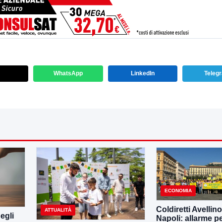
WhatsApp
LinkedIn
Teleg
ECONOMIA
Coldiretti Avellino
ATTUALITÀ
egli
Napoli: allarme per