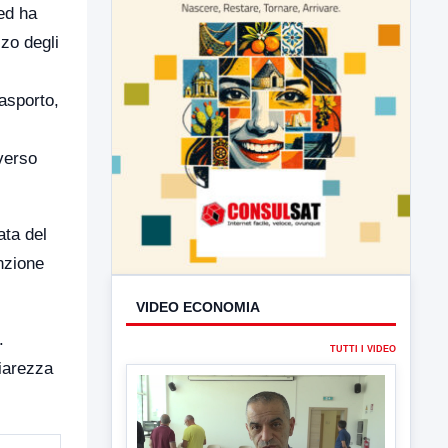
 ed ha
zzo degli
asporto,
verso
ata del
enzione
VIDEO ECONOMIA
.
TUTTI I VIDEO
hiarezza