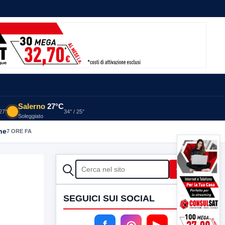
Salerno
27°C
 27°
34° / 25°
Soleggiato
he
7 ORE FA
CERCA
Cerca
SEGUICI SUI SOCIAL
f
◎
▶