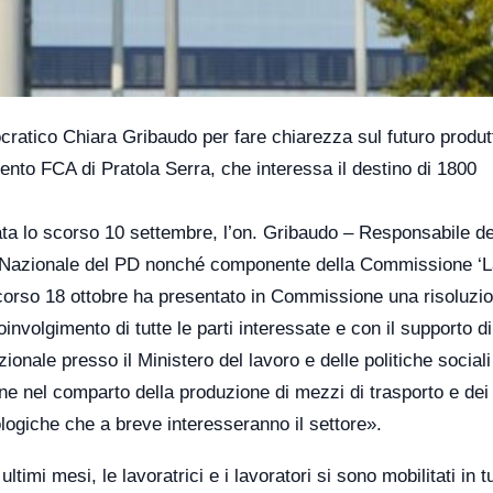
ratico Chiara Gribaudo per fare chiarezza sul futuro produtt
mento FCA di Pratola Serra, che interessa il destino di 1800
ata lo scorso 10 settembre, l’on. Gribaudo – Responsabile de
ria Nazionale del PD nonché componente della Commissione ‘
scorso 18 ottobre ha presentato in Commissione una risoluzi
involgimento di tutte le parti interessate e con il supporto di
zionale presso il Ministero del lavoro e delle politiche sociali
ne nel comparto della produzione di mezzi di trasporto e dei 
logiche che a breve interesseranno il settore».
timi mesi, le lavoratrici e i lavoratori si sono mobilitati in tut