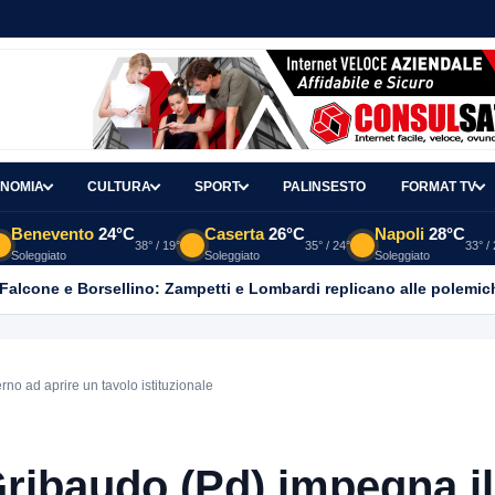
NOMIA
CULTURA
SPORT
PALINSESTO
FORMAT TV
Benevento
24°C
Caserta
26°C
Napoli
28°C
38° / 19°
35° / 24°
33° /
Soleggiato
Soleggiato
Soleggiato
 Falcone e Borsellino: Zampetti e Lombardi replicano alle polemic
no ad aprire un tavolo istituzionale
Gribaudo (Pd) impegna il