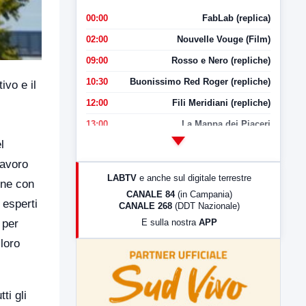
00:00
FabLab (replica)
02:00
Nouvelle Vouge (Film)
09:00
Rosso e Nero (repliche)
10:30
Buonissimo Red Roger (repliche)
ivo e il
12:00
Fili Meridiani (repliche)
13:00
La Mappa dei Piaceri
l
14:00
LabNews
Lavoro
17:00
LabNews (replica)
LABTV
e anche sul digitale terrestre
one con
18:30
Di Faccia e di Profilo (repliche)
CANALE 84
(in Campania)
 esperti
CANALE 268
(DDT Nazionale)
19:30
LabNews (Diretta)
E sulla nostra
APP
 per
21:00
Free Sport
loro
23:00
LabNews (replica)
ti gli