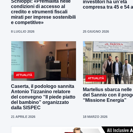
Schioppi: «Premialità nelle
investitori ha un’età
condizioni di accesso al
compresa tra 45 e 54 
credito e strumenti fiscali
mirati per imprese sostenibili
e competitive»
8 LUGLIO 2026
25 GIUGNO 2026
ATTUALITÀ
ATTUALITÀ
Caserta, il podologo sannita
Martelius sbarca nelle
Antonio Tizzanino relatore
del Sannio con il prog
del convegno “Il piede piatto
“Missione Energia”
del bambino” organizzato
dalla SISPEC
21 APRILE 2026
18 MARZO 2026