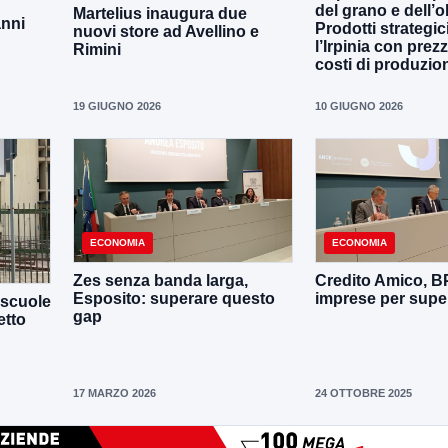
del grano e dell’ol
Martelius inaugura due
anni
Prodotti strategic
nuovi store ad Avellino e
l’Irpinia con prezz
Rimini
costi di produzio
19 GIUGNO 2026
10 GIUGNO 2026
ECONOMIA
ECONOMIA
Zes senza banda larga,
Credito Amico, B
Esposito: superare questo
imprese per super
 scuole
gap
etto
17 MARZO 2026
24 OTTOBRE 2025