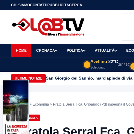
CHI SIAMO
CONTATTI
PUBBLICITÀ
CERCA
HOME
CRONACA
POLITICA
ATTUALITÀ
ECO
Avellino
22°C
36° / 19°
Soleggiato
San Giorgio del Sannio, marciapiede di via
ULTIME NOTIZIE
Home
>
Economia
> Pratola Serra| Fca, Gribaudo (Pd) impegna il Gover
ECONOMIA
Pratola Serra| Fca, 