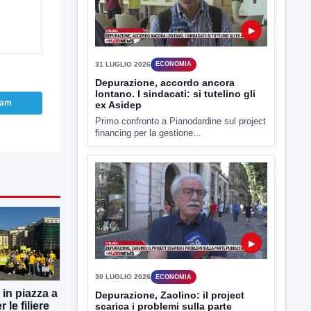
▶
31 LUGLIO 2026
ECONOMIA
Depurazione, accordo ancora
lontano. I sindacati: si tutelino gli
ram
ex Asidep
Primo confronto a Pianodardine sul project
financing per la gestione...
▶
30 LUGLIO 2026
ECONOMIA
 in piazza a
Depurazione, Zaolino: il project
 le filiere
scarica i problemi sulla parte