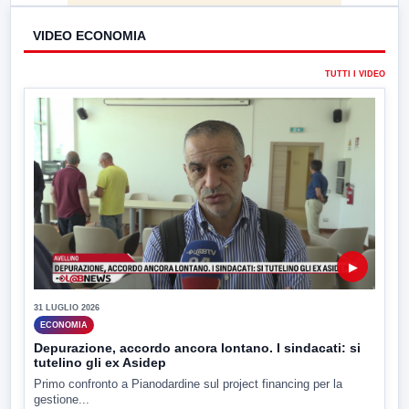
VIDEO ECONOMIA
TUTTI I VIDEO
▶
31 LUGLIO 2026
ECONOMIA
Depurazione, accordo ancora lontano. I sindacati: si
tutelino gli ex Asidep
Primo confronto a Pianodardine sul project financing per la
gestione...