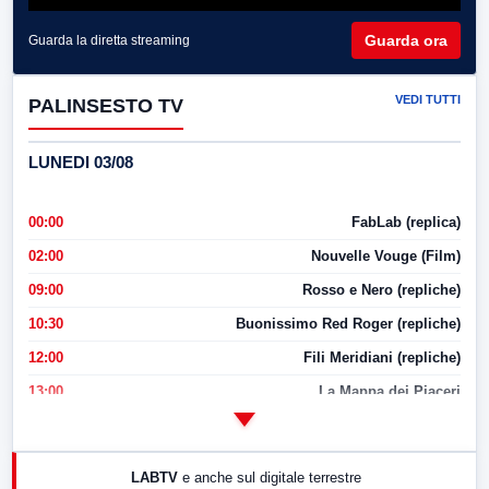
Guarda ora
Guarda la diretta streaming
VEDI TUTTI
PALINSESTO TV
LUNEDI 03/08
00:00
FabLab (replica)
02:00
Nouvelle Vouge (Film)
09:00
Rosso e Nero (repliche)
10:30
Buonissimo Red Roger (repliche)
12:00
Fili Meridiani (repliche)
13:00
La Mappa dei Piaceri
14:00
LabNews
17:00
LabNews (replica)
LABTV
e anche sul digitale terrestre