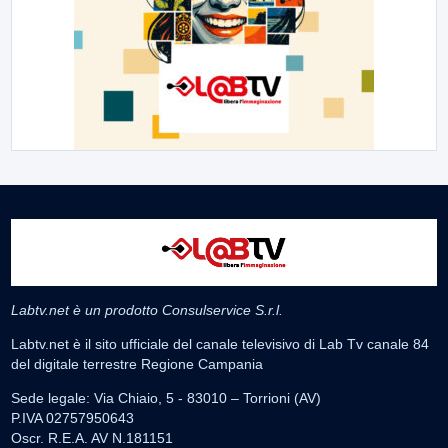
Labtv.net è un prodotto Consulservice S.r.l.
Labtv.net è il sito ufficiale del canale televisivo di Lab Tv canale 84
del digitale terrestre Regione Campania
Sede legale: Via Chiaio, 5 - 83010 – Torrioni (AV)
P.IVA 02757950643
Oscr. R.E.A. AV N.181151