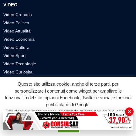
VIDEO
Video Cronaca
Video Politica
Video Attualità
Video Economia
Video Cultura
Video Sport
Video Tecnologie
Video Curiosità
Video
Questo sito utilizza cookie, anche di terze parti, per
personalizzare i contenuti come widget per ampliare le
PUBBLICITÀ
funzionalità del sito, opzioni Facebook, Twitter e social e funzioni
pubblicitarie di Google.
Richiesta pubblicazione articoli/banner
×
Chiudendo questo banner, scorrendo questa pagina o cliccando
SEGUICI SUI SOCIAL
su qualunque suo elemento acconsenti all'uso dei cookie.
Accetta
f
◎
▶