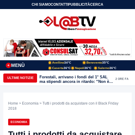
CHI SIAMO
CONTATTI
PUBBLICITÀ
CERCA
Avellino
34°C
Benevento
35°C
MENÙ
+
Caserta
36°C
Napoli
36°C
Salerno
36°C
Forestali, arrivano i fondi del 1° SAL
ULTIME NOTIZIE
2 ORE FA
ma stipendi ancora in ritardo: “Non è
più sostenibile”
Home
>
Economia
> Tutti i prodotti da acquistare con il Black Friday
2018
ECONOMIA
Tutti i prodotti da acquistare