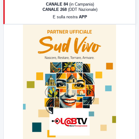
18:30
Di Faccia e di Profilo (repliche)
CANALE 84
(in Campania)
CANALE 268
(DDT Nazionale)
19:30
LabNews (Diretta)
E sulla nostra
APP
21:00
Free Sport
23:00
LabNews (replica)