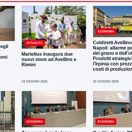
ECONOMIA
Coldiretti Avellino
ATTUALITÀ
egli
Napoli: allarme per
del grano e dell’ol
Martelius inaugura due
anni
Prodotti strategic
nuovi store ad Avellino e
l’Irpinia con prezz
Rimini
costi di produzio
19 GIUGNO 2026
10 GIUGNO 2026
ECONOMIA
ECONOMIA