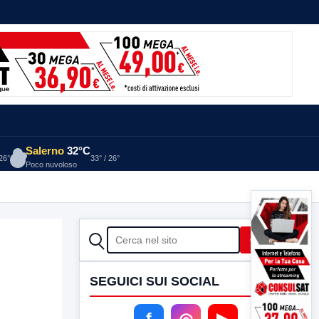
Salerno
32°C
 26°
33° / 26°
Poco nuvoloso
CERCA
Cerca
SEGUICI SUI SOCIAL
f
◎
▶