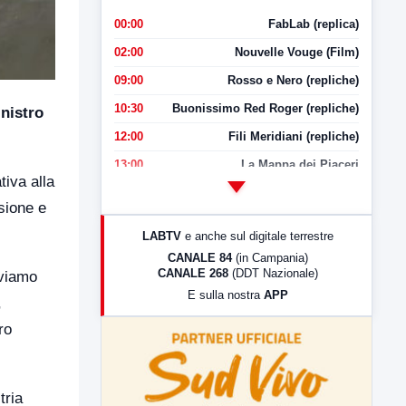
00:00
FabLab (replica)
02:00
Nouvelle Vouge (Film)
09:00
Rosso e Nero (repliche)
10:30
Buonissimo Red Roger (repliche)
nistro
12:00
Fili Meridiani (repliche)
13:00
La Mappa dei Piaceri
tiva alla
14:00
LabNews
sione e
17:00
LabNews (replica)
LABTV
e anche sul digitale terrestre
18:30
Di Faccia e di Profilo (repliche)
CANALE 84
(in Campania)
CANALE 268
(DDT Nazionale)
oviamo
19:30
LabNews (Diretta)
E sulla nostra
APP
,
21:00
Free Sport
ro
23:00
LabNews (replica)
tria