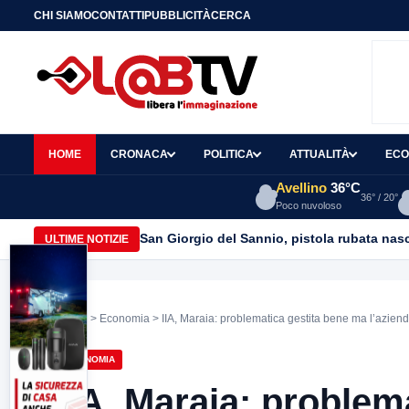
CHI SIAMO
CONTATTI
PUBBLICITÀ
CERCA
HOME
CRONACA
POLITICA
ATTUALITÀ
ECO
Avellino
36°C
36° / 20°
Poco nuvoloso
San Giorgio del Sannio, pistola rubata nasc
ULTIME NOTIZIE
Home
>
Economia
> IIA, Maraia: problematica gestita bene ma l’azienda 
ECONOMIA
IIA, Maraia: problem