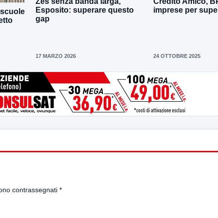
Zes senza banda larga,
Credito Amico, B
Esposito: superare questo
imprese per super
 scuole
gap
etto
17 MARZO 2026
24 OTTOBRE 2025
sono contrassegnati
*