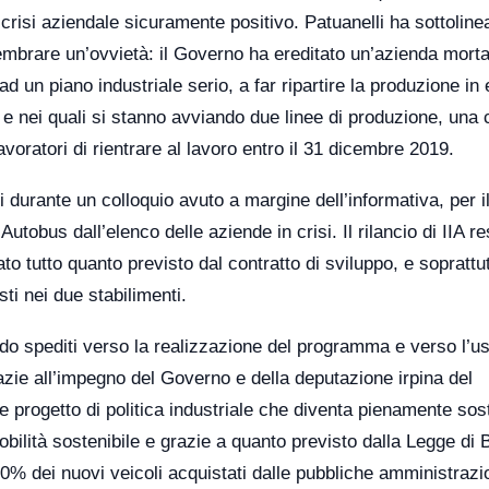
crisi aziendale sicuramente positivo. Patuanelli ha sottoline
embrare un’ovvietà: il Governo ha ereditato un’azienda mort
 ad un piano industriale serio, a far ripartire la produzione in
a e nei quali si stanno avviando due linee di produzione, una 
lavoratori di rientrare al lavoro entro il 31 dicembre 2019.
durante un colloquio avuto a margine dell’informativa, per i
utobus dall’elenco delle aziende in crisi. Il rilancio di IIA re
to tutto quanto previsto dal contratto di sviluppo, e soprattut
sti nei due stabilimenti.
do spediti verso la realizzazione del programma e verso l’us
razie all’impegno del Governo e della deputazione irpina del
 progetto di politica industriale che diventa pienamente sost
bilità sostenibile e grazie a quanto previsto dalla Legge di B
50% dei nuovi veicoli acquistati dalle pubbliche amministrazi