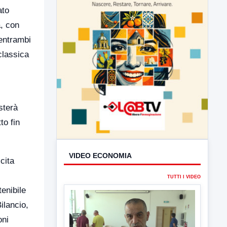
ato
a, con
 entrambi
classica
l
sterà
to fin
VIDEO ECONOMIA
cita
TUTTI I VIDEO
enibile
ilancio,
oni