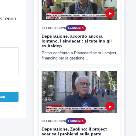
▶
nascendo
31 LUGLIO 2026
ECONOMIA
Depurazione, accordo ancora
lontano. I sindacati: si tutelino gli
ex Asidep
Primo confronto a Pianodardine sul project
financing per la gestione...
ram
▶
30 LUGLIO 2026
ECONOMIA
Depurazione, Zaolino: il project
scarica i problemi sulla parte