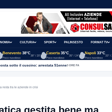
NOMIA
CULTURA
SPORT
PALINSESTO
FORMAT TV
Benevento
38°C
Caserta
35°C
Napoli
33°C
38° / 20°
35° / 24°
33° /
Poco nuvoloso
Poco nuvoloso
Poco nuvoloso
osta sotto il cuscino: arrestata 51enne
3 ORE FA
resta tra le aziende in crisi
atica gestita bene ma