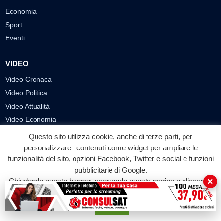
Economia
Sport
Eventi
VIDEO
Video Cronaca
Video Politica
Video Attualità
Video Economia
Video Cultura
Questo sito utilizza cookie, anche di terze parti, per
Video Sport
personalizzare i contenuti come widget per ampliare le
funzionalità del sito, opzioni Facebook, Twitter e social e funzioni
Video Tecnologie
pubblicitarie di Google.
Video Curiosità
×
Chiudendo questo banner, scorrendo questa pagina o cliccando
Video
su qualunque suo elemento acconsenti all'uso dei cookie.
Accetta
PUBBLICITÀ