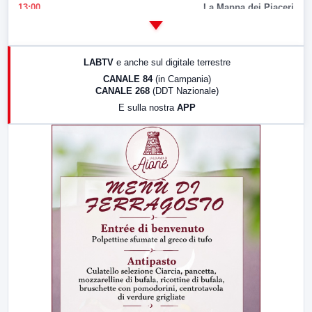
13:00
La Mappa dei Piaceri
14:00
LabNews
17:00
LabNews (replica)
LABTV
e anche sul digitale terrestre
18:30
Di Faccia e di Profilo (repliche)
CANALE 84
(in Campania)
CANALE 268
(DDT Nazionale)
19:30
LabNews (Diretta)
E sulla nostra
APP
21:00
Free Sport
23:00
LabNews (replica)