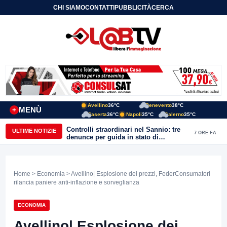
CHI SIAMO
CONTATTI
PUBBLICITÀ
CERCA
Avellino
36°C
Benevento
38°C
MENÙ
+
Caserta
36°C
Napoli
35°C
Salerno
35°C
Controlli straordinari nel Sannio: tre
ULTIME NOTIZIE
7 ORE FA
denunce per guida in stato di
ebbrezza, un arresto e 1.500 kg di
conserve sequestrate
Home
>
Economia
> Avellino| Esplosione dei prezzi, FederConsumatori
rilancia paniere anti-inflazione e sorveglianza
ECONOMIA
Avellino| Esplosione dei