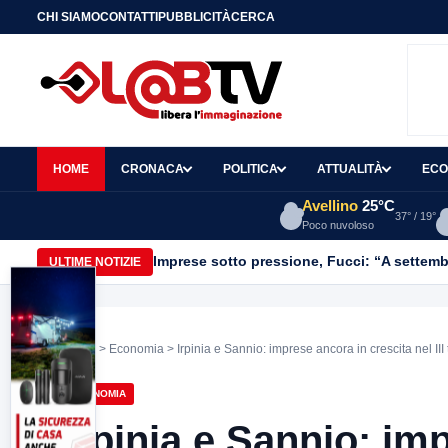
CHI SIAMO
CONTATTI
PUBBLICITÀ
CERCA
HOME
CRONACA
POLITICA
ATTUALITÀ
ECO
Avellino
25°C
37° / 19°
Poco nuvoloso
Imprese sotto pressione, Fucci: “A settemb
ULTIME NOTIZIE
Home
>
Economia
> Irpinia e Sannio: imprese ancora in crescita nel III
ECONOMIA
Irpinia e Sannio: im