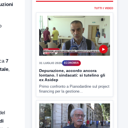
uzioni
31 LUGLIO 2026
ECONOMIA
Depurazione, accordo ancora
lontano. I sindacati: si tutelino gli
ex Asidep
o
Primo confronto a Pianodardine sul project
financing per la gestione...
rca
7
tale
,
▶
30 LUGLIO 2026
ECONOMIA
Depurazione, Zaolino: il project
scarica i problemi sulla parte
pubblica
del
Il coordinatore generale Filcom Fismic
di
Giuseppe Zaolino punta l'indice contro...