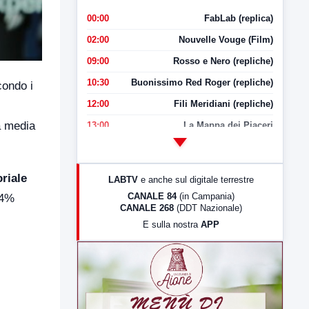
00:00
FabLab (replica)
02:00
Nouvelle Vouge (Film)
09:00
Rosso e Nero (repliche)
10:30
Buonissimo Red Roger (repliche)
condo i
12:00
Fili Meridiani (repliche)
na media
13:00
La Mappa dei Piaceri
14:00
LabNews
17:00
LabNews (replica)
riale
LABTV
e anche sul digitale terrestre
18:30
Di Faccia e di Profilo (repliche)
CANALE 84
(in Campania)
34%
CANALE 268
(DDT Nazionale)
19:30
LabNews (Diretta)
E sulla nostra
APP
21:00
Free Sport
23:00
LabNews (replica)