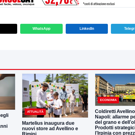
WhatsApp
LinkedIn
Teleg
ECONOMIA
Coldiretti Avellino
ATTUALITÀ
egli
Napoli: allarme per
del grano e dell’ol
Martelius inaugura due
anni
Prodotti strategic
nuovi store ad Avellino e
l’Irpinia con prezz
Rimini