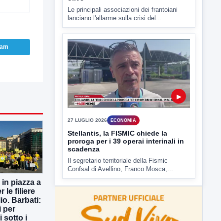
27 LUGLIO 2026
ECONOMIA
Stellantis, la FISMIC chiede la
proroga per i 39 operai interinali in
ram
scadenza
Il segretario territoriale della Fismic
Confsal di Avellino, Franco Mosca,...
 in piazza a
 le filiere
io. Barbati:
i per
i sotto i