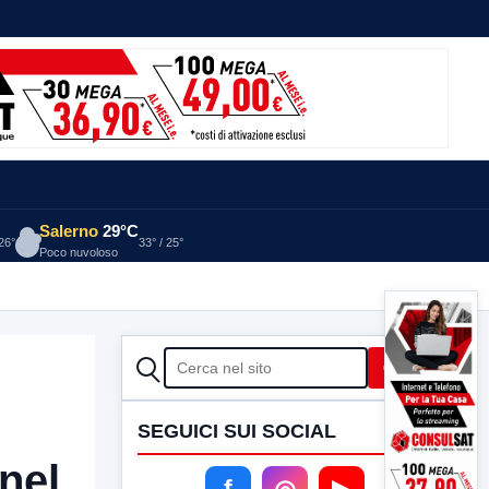
Salerno
29°C
 26°
33° / 25°
Poco nuvoloso
CERCA
Cerca
SEGUICI SUI SOCIAL
nel
f
◎
▶