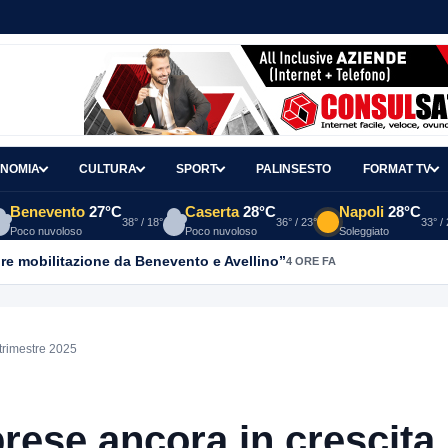
NOMIA
CULTURA
SPORT
PALINSESTO
FORMAT TV
Benevento
27°C
Caserta
28°C
Napoli
28°C
38° / 18°
36° / 23°
33° /
Poco nuvoloso
Poco nuvoloso
Soleggiato
re mobilitazione da Benevento e Avellino”
4 ORE FA
 trimestre 2025
prese ancora in crescita 