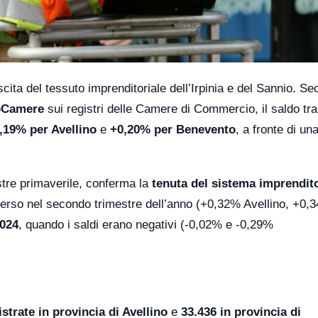
cita del tessuto imprenditoriale dell’Irpinia e del Sannio. Se
oCamere
sui registri delle Camere di Commercio, il saldo tra
,19% per Avellino
e
+0,20% per Benevento
, a fronte di u
estre primaverile, conferma la
tenuta del sistema imprendito
 emerso nel secondo trimestre dell’anno (+0,32% Avellino, +0,
2024
, quando i saldi erano negativi (-0,02% e -0,29%
strate in provincia di Avellino
e
33.436 in provincia di