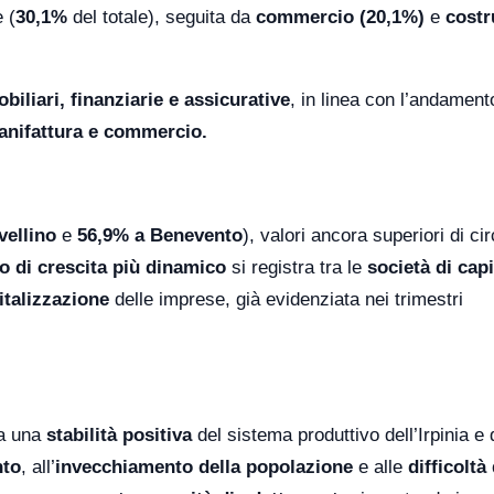
e (
30,1%
del totale), seguita da
commercio (20,1%)
e
costr
obiliari, finanziarie e assicurative
, in linea con l’andament
manifattura e commercio.
vellino
e
56,9% a Benevento
), valori ancora superiori di ci
o di crescita più dinamico
si registra tra le
società di capi
italizzazione
delle imprese, già evidenziata nei trimestri
ia una
stabilità positiva
del sistema produttivo dell’Irpinia e 
nto
, all’
invecchiamento della popolazione
e alle
difficoltà 