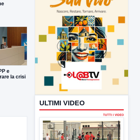
ne
ULTIMI VIDEO
TUTTI I VIDEO
PP e
are la crisi
▶
7 AGOSTO 2026
SPORT BENEVENTO
Benevento Calcio: Le scelte di
Floro Flores per il debutto di Coppa
Italia
Il Benevento è pronto al debutto di Coppa
Italia. Scelte...