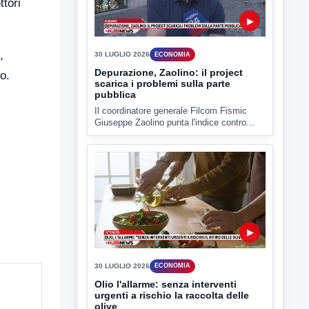
ttori
,
o.
▶
30 LUGLIO 2026
ECONOMIA
Olio l'allarme: senza interventi
urgenti a rischio la raccolta delle
olive
Le principali associazioni dei frantoiani
lanciano l'allarme sulla crisi del...
▶