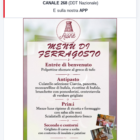
CANALE 268
(DDT Nazionale)
19:30
LabNews (Diretta)
E sulla nostra
APP
21:00
Free Sport
23:00
LabNews (replica)