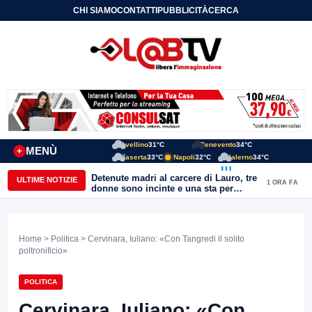
CHI SIAMO
CONTATTI
PUBBLICITÀ
CERCA
Avellino
31°C
Benevento
34°C
MENÙ
+
Caserta
33°C
Napoli
32°C
Salerno
34°C
Detenute madri al carcere di Lauro, tre
ULTIME NOTIZIE
1 ORA FA
donne sono incinte e una sta per
partorire. Ciambriello: Un bambino
non può avere il carcere come primo
orizzonte di vita
Home
>
Politica
> Cervinara, Iuliano: «Con Tangredi il solito
poltronificio»
POLITICA
Cervinara, Iuliano: «Con