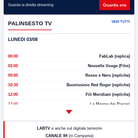
Guarda ora
Guarda la diretta streaming
VEDI TUTTI
PALINSESTO TV
LUNEDI 03/08
00:00
FabLab (replica)
02:00
Nouvelle Vouge (Film)
09:00
Rosso e Nero (repliche)
10:30
Buonissimo Red Roger (repliche)
12:00
Fili Meridiani (repliche)
13:00
La Mappa dei Piaceri
14:00
LabNews
17:00
LabNews (replica)
LABTV
e anche sul digitale terrestre
18:30
Di Faccia e di Profilo (repliche)
CANALE 84
(in Campania)