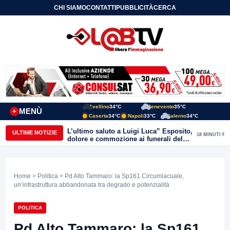
CHI SIAMO
CONTATTI
PUBBLICITÀ
CERCA
Avellino
34°C
Benevento
35°C
MENÙ
+
Caserta
34°C
Napoli
33°C
Salerno
34°C
L’ultimo saluto a Luigi Luca” Esposito,
ULTIME NOTIZIE
18 MINUTI FA
dolore e commozione ai funerali del
giornalista ucciso
Home
>
Politica
> Pd Alto Tammaro: la Sp161 Circumlacuale,
un’infrastruttura abbandonata tra degrado e potenzialità
POLITICA
Pd Alto Tammaro: la Sp161