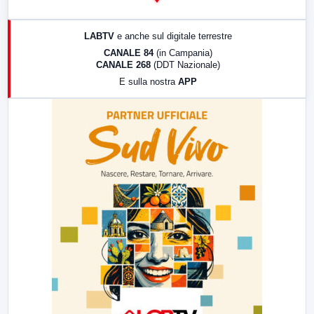
14:00
LabNews
17:00
LabNews (replica)
LABTV
e anche sul digitale terrestre
18:30
Di Faccia e di Profilo (repliche)
CANALE 84
(in Campania)
CANALE 268
(DDT Nazionale)
19:30
LabNews (Diretta)
E sulla nostra
APP
21:00
Free Sport
23:00
LabNews (replica)