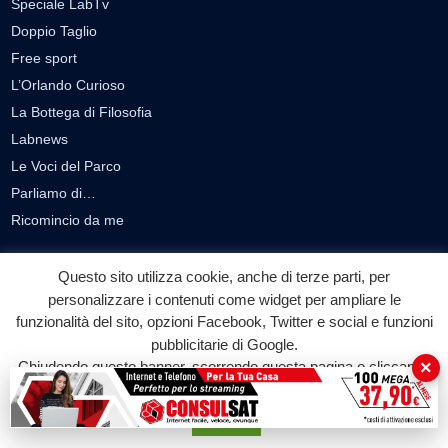
Speciale LabTv
Doppio Taglio
Free sport
L’Orlando Curioso
La Bottega di Filosofia
Labnews
Le Voci del Parco
Parliamo di…
Ricomincio da me
SEZIONI
Questo sito utilizza cookie, anche di terze parti, per
personalizzare i contenuti come widget per ampliare le
Cronaca
funzionalità del sito, opzioni Facebook, Twitter e social e funzioni
Politica
pubblicitarie di Google.
Attualità
×
Chiudendo questo banner, scorrendo questa pagina o cliccando
Cultura
su qualunque suo elemento acconsenti all'uso dei cookie.
Economia
Accetta
Sport