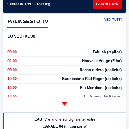
Guarda ora
Guarda la diretta streaming
VEDI TUTTI
PALINSESTO TV
LUNEDI 03/08
00:00
FabLab (replica)
02:00
Nouvelle Vouge (Film)
09:00
Rosso e Nero (repliche)
10:30
Buonissimo Red Roger (repliche)
12:00
Fili Meridiani (repliche)
13:00
La Mappa dei Piaceri
14:00
LabNews
17:00
LabNews (replica)
LABTV
e anche sul digitale terrestre
18:30
Di Faccia e di Profilo (repliche)
CANALE 84
(in Campania)