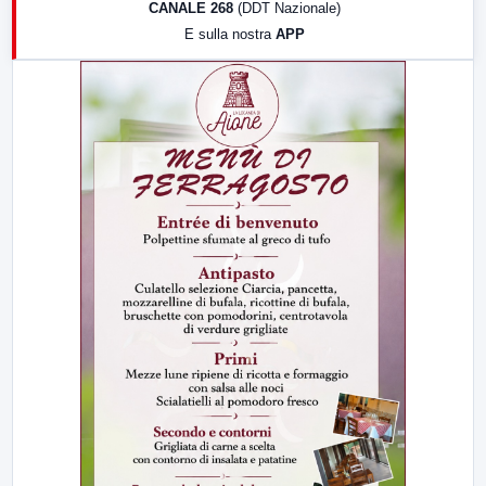
CANALE 268
(DDT Nazionale)
19:30
LabNews (Diretta)
E sulla nostra
APP
21:00
Free Sport
23:00
LabNews (replica)