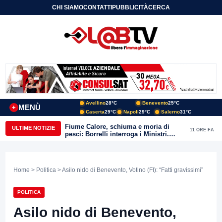
CHI SIAMO
CONTATTI
PUBBLICITÀ
CERCA
Avellino
28°C
Benevento
25°C
MENÙ
+
Caserta
29°C
Napoli
29°C
Salerno
31°C
Fiume Calore, schiuma e moria di
ULTIME NOTIZIE
11 ORE FA
pesci: Borrelli interroga i Ministri.
“Benevento paga l’assenza del
depuratore
Home
>
Politica
> Asilo nido di Benevento, Votino (FI): “Fatti gravissimi”
POLITICA
Asilo nido di Benevento,