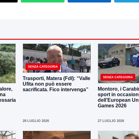
SENZA CATEGORIA
SENZA CATEGORIA
Trasporti, Matera (FdI): “Valle
Ufita non può essere
lore,
Montoro, i Carabin
sacrificata. Fico intervenga”
una
sport in occasio
essaria
dell’European Uni
Games 2026
28 LUGLIO 2026
27 LUGLIO 2026