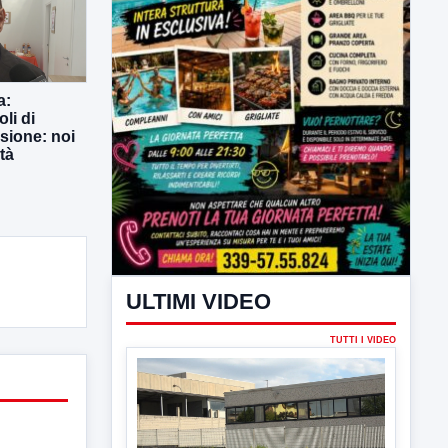
a:
li di
usione: noi
tà
ULTIMI VIDEO
TUTTI I VIDEO