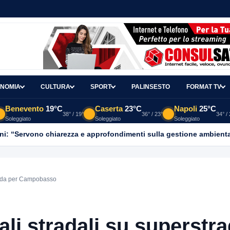
NOMIA
CULTURA
SPORT
PALINSESTO
FORMAT TV
Benevento
19°C
Caserta
23°C
Napoli
25°C
38° / 19°
36° / 23°
34° /
Soleggiato
Soleggiato
Soleggiato
ni: “Servono chiarezza e approfondimenti sulla gestione ambient
trada per Campobasso
ali stradali su superstr