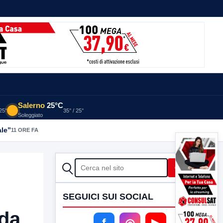
Salerno
25°C
 25°
35° / 25°
Soleggiato
ale”
11 ORE FA
CERCA
Cerca
SEGUICI SUI SOCIAL
ada
f
◎
▶