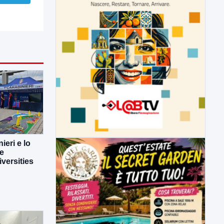
ieri e lo
ne
versities