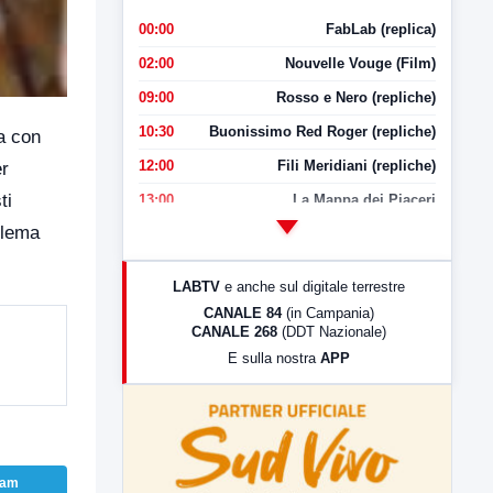
00:00
FabLab (replica)
02:00
Nouvelle Vouge (Film)
09:00
Rosso e Nero (repliche)
10:30
Buonissimo Red Roger (repliche)
a con
12:00
Fili Meridiani (repliche)
er
ti
13:00
La Mappa dei Piaceri
blema
14:00
LabNews
17:00
LabNews (replica)
LABTV
e anche sul digitale terrestre
18:30
Di Faccia e di Profilo (repliche)
CANALE 84
(in Campania)
CANALE 268
(DDT Nazionale)
19:30
LabNews (Diretta)
E sulla nostra
APP
21:00
Free Sport
23:00
LabNews (replica)
ram