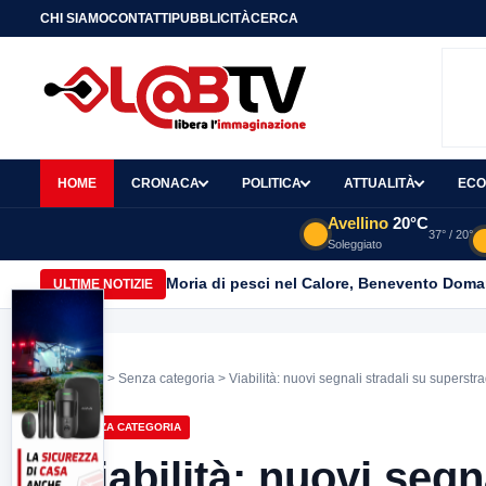
CHI SIAMO
CONTATTI
PUBBLICITÀ
CERCA
HOME
CRONACA
POLITICA
ATTUALITÀ
ECO
Avellino
20°C
37° / 20°
Soleggiato
Moria di pesci nel Calore, Benevento Doma
ULTIME NOTIZIE
Home
>
Senza categoria
> Viabilità: nuovi segnali stradali su supers
SENZA CATEGORIA
Viabilità: nuovi segn