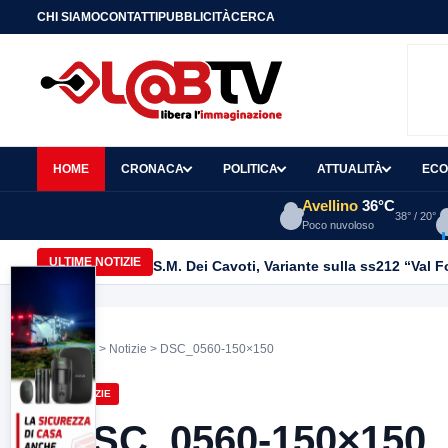
CHI SIAMO
CONTATTI
PUBBLICITÀ
CERCA
HOME
CRONACA
POLITICA
ATTUALITÀ
ECO
Avellino
36°C
38° / 20°
Poco nuvoloso
ULTIME NOTIZIE
Home
>
Notizie
> DSC_0560-150×150
NOTIZIE
DSC_0560-150×150