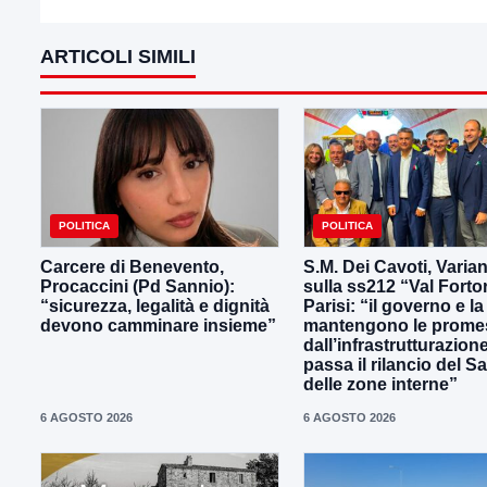
ARTICOLI SIMILI
POLITICA
POLITICA
Carcere di Benevento,
S.M. Dei Cavoti, Varia
Procaccini (Pd Sannio):
sulla ss212 “Val Forto
“sicurezza, legalità e dignità
Parisi: “il governo e la
devono camminare insieme”
mantengono le prome
dall’infrastrutturazion
passa il rilancio del S
delle zone interne”
6 AGOSTO 2026
6 AGOSTO 2026