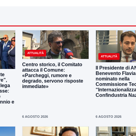
ATTUALITÀ
ATTUALITÀ
Centro storico, il Comitato
Il Presidente di 
attacca il Comune:
Benevento Flavia
nte
«Parcheggi, rumore e
nominato nella
re”,
degrado, servono risposte
Commissione Tec
 lega
immediate»
“Internazionalizz
sse:
Confindustria Na
e
annio e
6 AGOSTO 2026
6 AGOSTO 2026