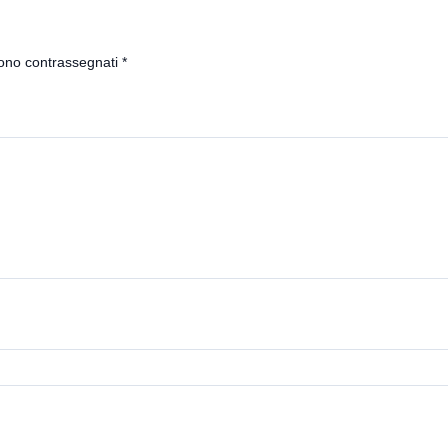
sono contrassegnati
*