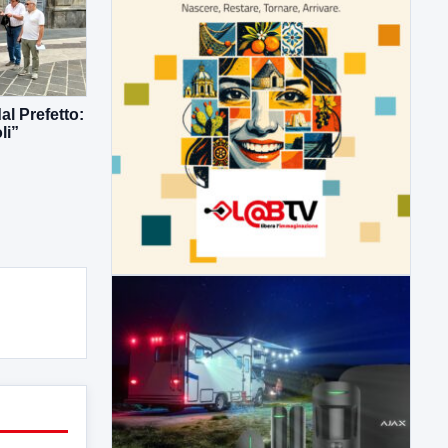
al Prefetto:
li”