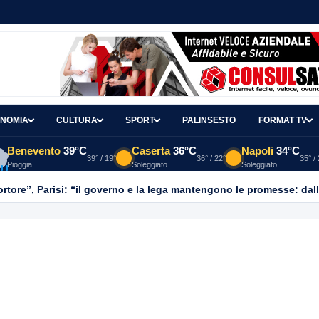
NOMIA
CULTURA
SPORT
PALINSESTO
FORMAT TV
Benevento
39°C
Caserta
36°C
Napoli
34°C
39° / 19°
36° / 22°
35° /
Pioggia
Soleggiato
Soleggiato