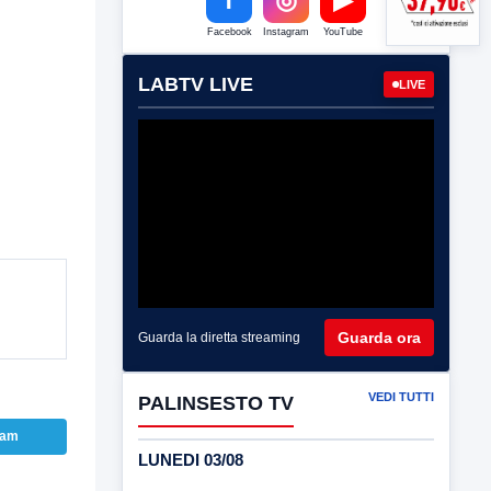
Facebook
Instagram
YouTube
LABTV LIVE
LIVE
Guarda ora
Guarda la diretta streaming
VEDI TUTTI
PALINSESTO TV
ram
LUNEDI 03/08