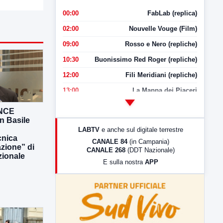
00:00
FabLab (replica)
02:00
Nouvelle Vouge (Film)
09:00
Rosso e Nero (repliche)
10:30
Buonissimo Red Roger (repliche)
12:00
Fili Meridiani (repliche)
13:00
La Mappa dei Piaceri
14:00
LabNews
ANCE
n Basile
17:00
LabNews (replica)
LABTV
e anche sul digitale terrestre
18:30
Di Faccia e di Profilo (repliche)
nica
CANALE 84
(in Campania)
azione” di
CANALE 268
(DDT Nazionale)
19:30
LabNews (Diretta)
zionale
E sulla nostra
APP
21:00
Free Sport
23:00
LabNews (replica)