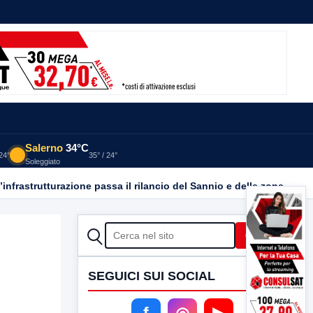
Salerno
34°C
 24°
35° / 24°
Soleggiato
25
S.M. Dei Cavoti, Variante sulla ss212 “Val Fortore”, Parisi: “il governo e la lega mantengono le promesse: dall’infrastrutturazione passa il rilancio del Sannio e delle zone interne”
F
CERCA
Cerca
SEGUICI SUI SOCIAL
f
◎
▶