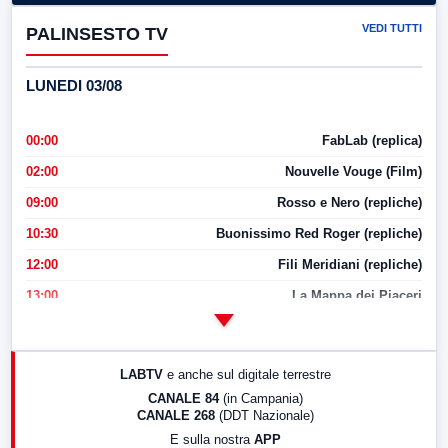
VEDI TUTTI
PALINSESTO TV
LUNEDI 03/08
00:00
FabLab (replica)
02:00
Nouvelle Vouge (Film)
09:00
Rosso e Nero (repliche)
10:30
Buonissimo Red Roger (repliche)
12:00
Fili Meridiani (repliche)
13:00
La Mappa dei Piaceri
14:00
LabNews
17:00
LabNews (replica)
LABTV
e anche sul digitale terrestre
18:30
Di Faccia e di Profilo (repliche)
CANALE 84
(in Campania)
CANALE 268
(DDT Nazionale)
19:30
LabNews (Diretta)
E sulla nostra
APP