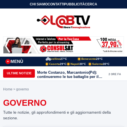
CHI SIAMO
CONTATTI
PUBBLICITÀ
CERCA
Avellino
27°C
Benevento
29°C
MENÙ
+
Caserta
29°C
Napoli
30°C
Salerno
30°C
Morte Costanzo, Marcantonio(Pd):
ULTIME NOTIZIE
2 ORE FA
continueremo le tue battaglie per il
Sannio
Home
> governo
GOVERNO
Tutte le notizie, gli approfondimenti e gli aggiornamenti della
sezione.