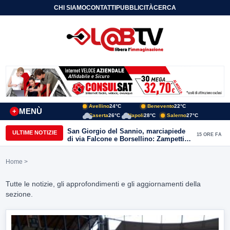
CHI SIAMO
CONTATTI
PUBBLICITÀ
CERCA
Avellino
24°C
Benevento
22°C
MENÙ
+
Caserta
26°C
Napoli
28°C
Salerno
27°C
San Giorgio del Sannio, marciapiede
ULTIME NOTIZIE
15 ORE FA
di via Falcone e Borsellino: Zampetti e
Lombardi replicano alle polemiche
Home
>
Tutte le notizie, gli approfondimenti e gli aggiornamenti della
sezione.