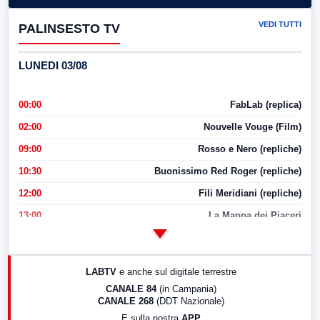
VEDI TUTTI
PALINSESTO TV
LUNEDI 03/08
00:00
FabLab (replica)
02:00
Nouvelle Vouge (Film)
09:00
Rosso e Nero (repliche)
10:30
Buonissimo Red Roger (repliche)
12:00
Fili Meridiani (repliche)
13:00
La Mappa dei Piaceri
14:00
LabNews
17:00
LabNews (replica)
LABTV
e anche sul digitale terrestre
18:30
Di Faccia e di Profilo (repliche)
CANALE 84
(in Campania)
CANALE 268
(DDT Nazionale)
19:30
LabNews (Diretta)
E sulla nostra
APP