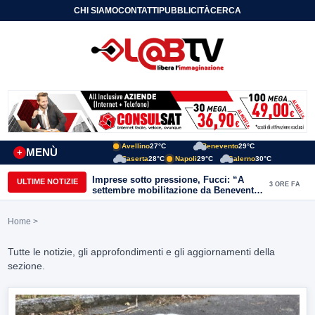
CHI SIAMO
CONTATTI
PUBBLICITÀ
CERCA
Avellino
27°C
Benevento
29°C
MENÙ
+
Caserta
28°C
Napoli
29°C
Salerno
30°C
Imprese sotto pressione, Fucci: “A
ULTIME NOTIZIE
3 ORE FA
settembre mobilitazione da Benevento
e Avellino”
Home
>
Tutte le notizie, gli approfondimenti e gli aggiornamenti della
sezione.