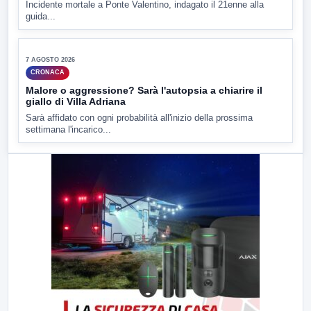
ATTUALITÀ
Miasmi e Calore, l'ASL parla attraverso il Comune
Nessuna nuova moria di pesci e nessuna criticità igienico-
sanitaria nel...
▶
7 AGOSTO 2026
CRONACA
Ponte Valentino,21enne indagato: ipotesi duplice
omicidio stradale
Incidente mortale a Ponte Valentino, indagato il 21enne alla
guida...
▶
7 AGOSTO 2026
CRONACA
Malore o aggressione? Sarà l'autopsia a chiarire il
giallo di Villa Adriana
Sarà affidato con ogni probabilità all'inizio della prossima
settimana l'incarico...