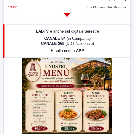
13:00
La Mappa dei Piaceri
14:00
LabNews
17:00
LabNews (replica)
LABTV
e anche sul digitale terrestre
18:30
Di Faccia e di Profilo (repliche)
CANALE 84
(in Campania)
CANALE 268
(DDT Nazionale)
19:30
LabNews (Diretta)
E sulla nostra
APP
21:00
Free Sport
23:00
LabNews (replica)