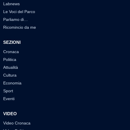
Palinsesto
Privacy Policy
Programmi TV
Speciale LabTv
Doppio Taglio
Free sport
L’Orlando Curioso
La Bottega di Filosofia
Labnews
Le Voci del Parco
Parliamo di…
Ricomincio da me
SEZIONI
Cronaca
Politica
Attualità