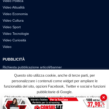
Cultura
Economia
Sport
Eventi
VIDEO
Video Cronaca
Video Politica
Video Attualità
Video Economia
Video Cultura
Questo sito utilizza cookie, anche di terze parti, per
Video Sport
personalizzare i contenuti come widget per ampliare le
Video Tecnologie
funzionalità del sito, opzioni Facebook, Twitter e social e funzioni
Video Curiosità
pubblicitarie di Google.
×
Chiudendo questo banner, scorrendo questa pagina o cliccando
Video
su qualunque suo elemento acconsenti all'uso dei cookie.