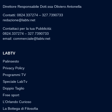
Labtv.net è un prodotto Consulservice S.r.l.
Labtv.net è il sito ufficiale del canale televisivo di Lab Tv canale 84
del digitale terrestre Regione Campania
Sede legale: Via Chiaio, 5 - 83010 – Torrioni (AV)
P.IVA 02757950643
Oscr. R.E.A. AV N.181151
Editore: Consulservice S.r.l.
Testata giornalistica Reg. Trib. di Benevento
n. 244 del 26.02.2015
Direttore Responsabile Dott.ssa Oliviero Antonella
Contatti: 0824.337274 – 327.7390733
redazione@labtv.net
Contattaci per la tua Pubblicità:
0824.337274 – 327.7390733
email:
commerciale@labtv.net
LABTV