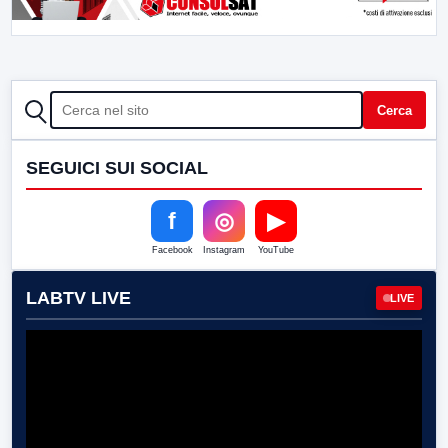
CERCA
Cerca
SEGUICI SUI SOCIAL
f
◎
▶
Facebook
Instagram
YouTube
LABTV LIVE
LIVE