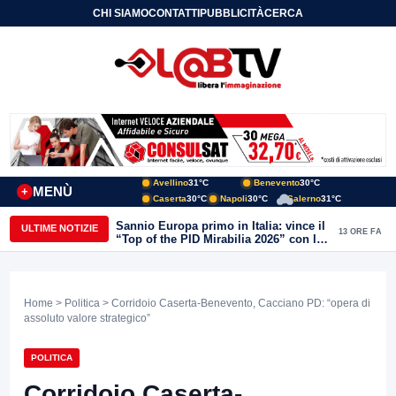
CHI SIAMO
CONTATTI
PUBBLICITÀ
CERCA
Avellino
31°C
Benevento
30°C
MENÙ
+
Caserta
30°C
Napoli
30°C
Salerno
31°C
Sannio Europa primo in Italia: vince il
ULTIME NOTIZIE
13 ORE FA
“Top of the PID Mirabilia 2026” con la
realtà virtuale nei musei del Sannio
Home
>
Politica
> Corridoio Caserta-Benevento, Cacciano PD: “opera di
assoluto valore strategico”
POLITICA
Corridoio Caserta-