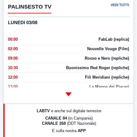
VEDI TUTTI
PALINSESTO TV
LUNEDI 03/08
00:00
FabLab (replica)
02:00
Nouvelle Vouge (Film)
09:00
Rosso e Nero (repliche)
10:30
Buonissimo Red Roger (repliche)
12:00
Fili Meridiani (repliche)
13:00
La Mappa dei Piaceri
14:00
LabNews
17:00
LabNews (replica)
LABTV
e anche sul digitale terrestre
18:30
Di Faccia e di Profilo (repliche)
CANALE 84
(in Campania)
CANALE 268
(DDT Nazionale)
19:30
LabNews (Diretta)
E sulla nostra
APP
21:00
Free Sport