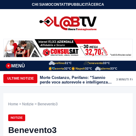
CHI SIAMO
CONTATTI
PUBBLICITÀ
CERCA
Avellino
31°C
Benevento
33°C
MENÙ
+
Caserta
32°C
Napoli
32°C
Salerno
33°C
Morte Costanzo, Perifano: “Sannio
ULTIME NOTIZIE
3 MINUTI FA
perde voce autorevole e intelligenza
critica”
Home
>
Notizie
> Benevento3
NOTIZIE
Benevento3