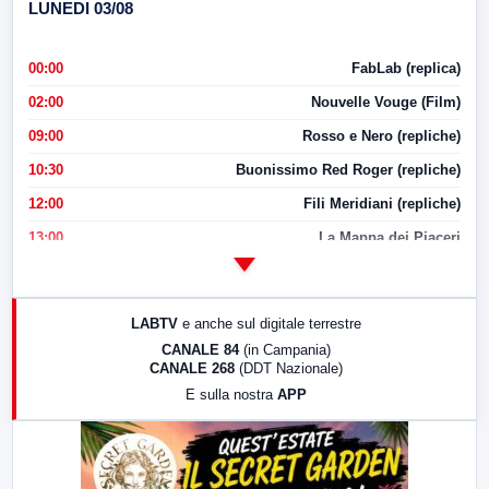
LUNEDI 03/08
00:00
FabLab (replica)
02:00
Nouvelle Vouge (Film)
09:00
Rosso e Nero (repliche)
10:30
Buonissimo Red Roger (repliche)
12:00
Fili Meridiani (repliche)
13:00
La Mappa dei Piaceri
14:00
LabNews
17:00
LabNews (replica)
LABTV
e anche sul digitale terrestre
18:30
Di Faccia e di Profilo (repliche)
CANALE 84
(in Campania)
CANALE 268
(DDT Nazionale)
19:30
LabNews (Diretta)
E sulla nostra
APP
21:00
Free Sport
23:00
LabNews (replica)