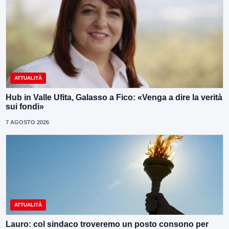
ATTUALITÀ
Hub in Valle Ufita, Galasso a Fico: «Venga a dire la verità
sui fondi»
7 AGOSTO 2026
ATTUALITÀ
Lauro: col sindaco troveremo un posto consono per