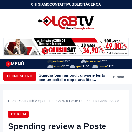
CHI SIAMO
CONTATTI
PUBBLICITÀ
CERCA
Avellino
32°C
Benevento
34°C
MENÙ
+
Caserta
32°C
Napoli
31°C
Salerno
33°C
Guardia Sanframondi, giovane ferito
ULTIME NOTIZIE
11 MINUTI FA
con un coltello dopo una lite:
individuato il presunto autore
Home
>
Attualità
> Spending review a Poste italiane: interviene Bosco
ATTUALITÀ
Spending review a Poste