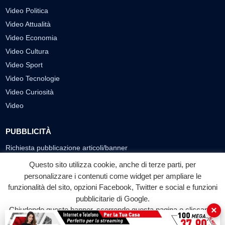
Video Politica
Video Attualità
Video Economia
Video Cultura
Video Sport
Video Tecnologie
Video Curiosità
Video
PUBBLICITÀ
Richiesta pubblicazione articoli/banner
Questo sito utilizza cookie, anche di terze parti, per
SEGUICI SUI SOCIAL
personalizzare i contenuti come widget per ampliare le
funzionalità del sito, opzioni Facebook, Twitter e social e funzioni
f
◎
▶
pubblicitarie di Google.
Facebook
Instagram
YouTube
×
Chiudendo questo banner, scorrendo questa pagina o cliccando
su qualunque suo elemento acconsenti all'uso dei cookie.