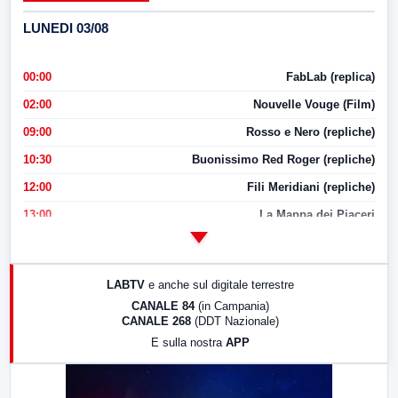
LUNEDI 03/08
00:00
FabLab (replica)
02:00
Nouvelle Vouge (Film)
09:00
Rosso e Nero (repliche)
10:30
Buonissimo Red Roger (repliche)
12:00
Fili Meridiani (repliche)
13:00
La Mappa dei Piaceri
14:00
LabNews
17:00
LabNews (replica)
LABTV
e anche sul digitale terrestre
18:30
Di Faccia e di Profilo (repliche)
CANALE 84
(in Campania)
CANALE 268
(DDT Nazionale)
19:30
LabNews (Diretta)
E sulla nostra
APP
21:00
Free Sport
23:00
LabNews (replica)