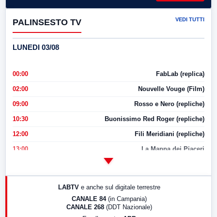
VEDI TUTTI
PALINSESTO TV
LUNEDI 03/08
00:00
FabLab (replica)
02:00
Nouvelle Vouge (Film)
09:00
Rosso e Nero (repliche)
10:30
Buonissimo Red Roger (repliche)
12:00
Fili Meridiani (repliche)
13:00
La Mappa dei Piaceri
14:00
LabNews
17:00
LabNews (replica)
LABTV
e anche sul digitale terrestre
18:30
Di Faccia e di Profilo (repliche)
CANALE 84
(in Campania)
CANALE 268
(DDT Nazionale)
19:30
LabNews (Diretta)