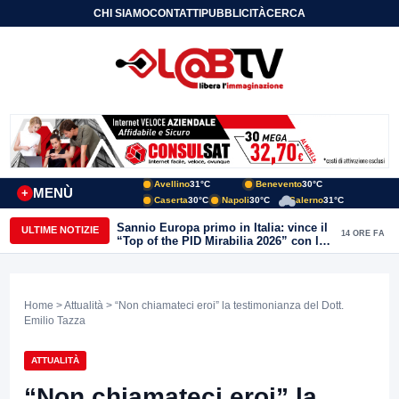
CHI SIAMO
CONTATTI
PUBBLICITÀ
CERCA
Avellino
31°C
Benevento
30°C
MENÙ
+
Caserta
30°C
Napoli
30°C
Salerno
31°C
Sannio Europa primo in Italia: vince il
ULTIME NOTIZIE
14 ORE FA
“Top of the PID Mirabilia 2026” con la
realtà virtuale nei musei del Sannio
Home
>
Attualità
> “Non chiamateci eroi” la testimonianza del Dott.
Emilio Tazza
ATTUALITÀ
“Non chiamateci eroi” la