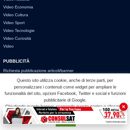
Video Economia
Video Cultura
Video Sport
Video Tecnologie
Video Curiosità
Video
PUBBLICITÀ
Richiesta pubblicazione articoli/banner
Questo sito utilizza cookie, anche di terze parti, per
SEGUICI SUI SOCIAL
personalizzare i contenuti come widget per ampliare le
funzionalità del sito, opzioni Facebook, Twitter e social e funzioni
f
◎
▶
pubblicitarie di Google.
Facebook
Instagram
YouTube
×
Chiudendo questo banner, scorrendo questa pagina o cliccando
su qualunque suo elemento acconsenti all'uso dei cookie.
© 2026 LABTV - Tutti i diritti riservati
Accetta