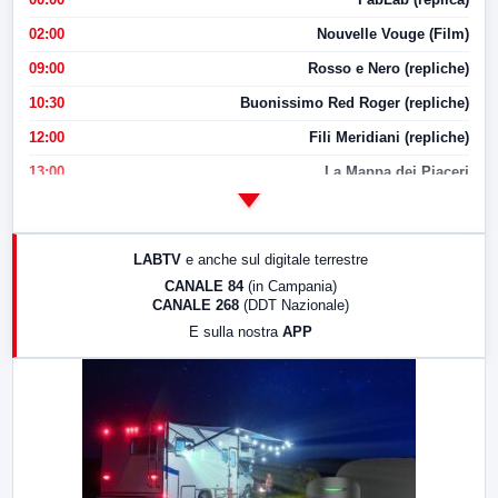
02:00
Nouvelle Vouge (Film)
09:00
Rosso e Nero (repliche)
10:30
Buonissimo Red Roger (repliche)
12:00
Fili Meridiani (repliche)
13:00
La Mappa dei Piaceri
14:00
LabNews
17:00
LabNews (replica)
LABTV
e anche sul digitale terrestre
18:30
Di Faccia e di Profilo (repliche)
CANALE 84
(in Campania)
CANALE 268
(DDT Nazionale)
19:30
LabNews (Diretta)
E sulla nostra
APP
21:00
Free Sport
23:00
LabNews (replica)