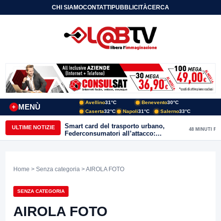
CHI SIAMO
CONTATTI
PUBBLICITÀ
CERCA
Avellino
31°C
Benevento
30°C
MENÙ
+
Caserta
32°C
Napoli
31°C
Salerno
33°C
Smart card del trasporto urbano,
ULTIME NOTIZIE
48 MINUTI FA
Federconsumatori all’attacco:
«Benevento ha bisogno di uno
sportello fisico»
Home
>
Senza categoria
> AIROLA FOTO
SENZA CATEGORIA
AIROLA FOTO