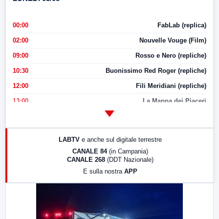
00:00
FabLab (replica)
02:00
Nouvelle Vouge (Film)
09:00
Rosso e Nero (repliche)
10:30
Buonissimo Red Roger (repliche)
12:00
Fili Meridiani (repliche)
13:00
La Mappa dei Piaceri
14:00
LabNews
17:00
LabNews (replica)
LABTV
e anche sul digitale terrestre
18:30
Di Faccia e di Profilo (repliche)
CANALE 84
(in Campania)
CANALE 268
(DDT Nazionale)
19:30
LabNews (Diretta)
E sulla nostra
APP
21:00
Free Sport
23:00
LabNews (replica)