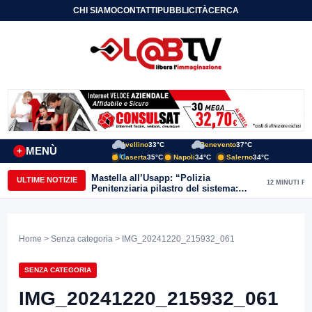
CHI SIAMO
CONTATTI
PUBBLICITÀ
CERCA
Avellino
33°C
Benevento
37°C
MENÙ
+
Caserta
35°C
Napoli
34°C
Salerno
34°C
Mastella all’Usapp: “Polizia
ULTIME NOTIZIE
12 MINUTI FA
Penitenziaria pilastro del sistema:
Governo rafforzi organico”
Home
>
Senza categoria
> IMG_20241220_215932_061
SENZA CATEGORIA
IMG_20241220_215932_061