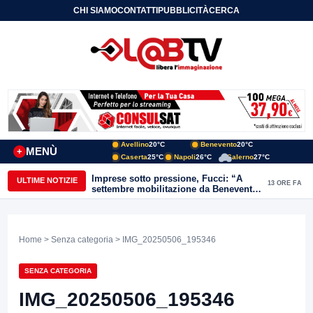
CHI SIAMO
CONTATTI
PUBBLICITÀ
CERCA
Avellino
20°C
Benevento
20°C
MENÙ
+
Caserta
25°C
Napoli
26°C
Salerno
27°C
Imprese sotto pressione, Fucci: “A
ULTIME NOTIZIE
13 ORE FA
settembre mobilitazione da Benevento
e Avellino”
Home
>
Senza categoria
> IMG_20250506_195346
SENZA CATEGORIA
IMG_20250506_195346