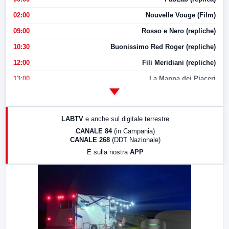
02:00
Nouvelle Vouge (Film)
09:00
Rosso e Nero (repliche)
10:30
Buonissimo Red Roger (repliche)
12:00
Fili Meridiani (repliche)
13:00
La Mappa dei Piaceri
14:00
LabNews
17:00
LabNews (replica)
LABTV
e anche sul digitale terrestre
18:30
Di Faccia e di Profilo (repliche)
CANALE 84
(in Campania)
CANALE 268
(DDT Nazionale)
19:30
LabNews (Diretta)
E sulla nostra
APP
21:00
Free Sport
23:00
LabNews (replica)