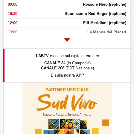
09:00
Rosso e Nero (repliche)
10:30
Buonissimo Red Roger (repliche)
12:00
Fili Meridiani (repliche)
13:00
La Mappa dei Piaceri
14:00
LabNews
17:00
LabNews (replica)
LABTV
e anche sul digitale terrestre
18:30
Di Faccia e di Profilo (repliche)
CANALE 84
(in Campania)
CANALE 268
(DDT Nazionale)
19:30
LabNews (Diretta)
E sulla nostra
APP
21:00
Free Sport
23:00
LabNews (replica)