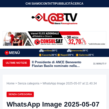
CHI SIAMO
CONTATTI
PUBBLICITÀ
CERCA
Avellino
38°C
Benevento
39°C
MENÙ
+
Caserta
36°C
Napoli
35°C
Salerno
35°C
Il Presidente di ANCE Benevento
ULTIME NOTIZIE
31 MINUTI FA
Flavian Basile nominato nella
Commissione Tecnica
“Internazionalizzazione” di
Confindustria Nazionale
Home
>
Senza categoria
> WhatsApp Image 2025-05-07 at 11.40.34
SENZA CATEGORIA
WhatsApp Image 2025-05-07