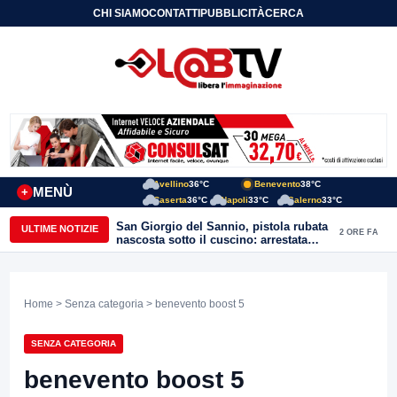
CHI SIAMO
CONTATTI
PUBBLICITÀ
CERCA
Avellino
36°C
Benevento
38°C
MENÙ
+
Caserta
36°C
Napoli
33°C
Salerno
33°C
San Giorgio del Sannio, pistola rubata
ULTIME NOTIZIE
2 ORE FA
nascosta sotto il cuscino: arrestata
51enne
Home
>
Senza categoria
> benevento boost 5
SENZA CATEGORIA
benevento boost 5