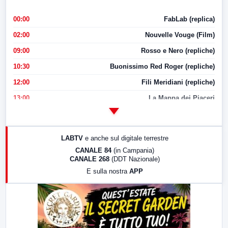
00:00
FabLab (replica)
02:00
Nouvelle Vouge (Film)
09:00
Rosso e Nero (repliche)
10:30
Buonissimo Red Roger (repliche)
12:00
Fili Meridiani (repliche)
13:00
La Mappa dei Piaceri
14:00
LabNews
17:00
LabNews (replica)
LABTV
e anche sul digitale terrestre
18:30
Di Faccia e di Profilo (repliche)
CANALE 84
(in Campania)
CANALE 268
(DDT Nazionale)
19:30
LabNews (Diretta)
E sulla nostra
APP
21:00
Free Sport
23:00
LabNews (replica)