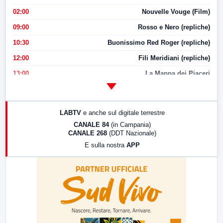
02:00
Nouvelle Vouge (Film)
09:00
Rosso e Nero (repliche)
10:30
Buonissimo Red Roger (repliche)
12:00
Fili Meridiani (repliche)
13:00
La Mappa dei Piaceri
14:00
LabNews
17:00
LabNews (replica)
LABTV
e anche sul digitale terrestre
18:30
Di Faccia e di Profilo (repliche)
CANALE 84
(in Campania)
CANALE 268
(DDT Nazionale)
19:30
LabNews (Diretta)
E sulla nostra
APP
21:00
Free Sport
23:00
LabNews (replica)