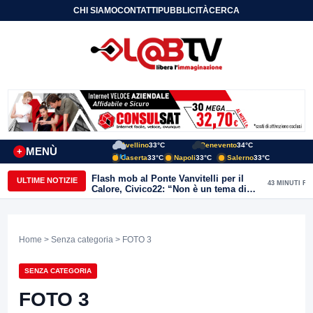
CHI SIAMO
CONTATTI
PUBBLICITÀ
CERCA
Avellino
33°C
Benevento
34°C
MENÙ
+
Caserta
33°C
Napoli
33°C
Salerno
33°C
Flash mob al Ponte Vanvitelli per il
ULTIME NOTIZIE
43 MINUTI FA
Calore, Civico22: “Non è un tema di
quartiere, riguarda tutta Benevento”
Home
>
Senza categoria
> FOTO 3
SENZA CATEGORIA
FOTO 3