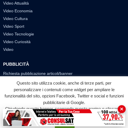
Video Attualità
Video Economia
Video Cultura
Video Sport
Video Tecnologie
Video Curiosità
Video
PUBBLICITÀ
Richiesta pubblicazione articoli/banner
Questo sito utilizza cookie, anche di terze parti, per
SEGUICI SUI SOCIAL
personalizzare i contenuti come widget per ampliare le
funzionalità del sito, opzioni Facebook, Twitter e social e funzioni
f
◎
▶
pubblicitarie di Google.
Facebook
Instagram
YouTube
×
Chiudendo questo banner, scorrendo questa pagina o cliccando
su qualunque suo elemento acconsenti all'uso dei cookie.
© 2026 LABTV - Tutti i diritti riservati
Accetta