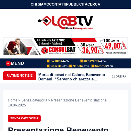
CHI SIAMO
CONTATTI
PUBBLICITÀ
CERCA
Avellino
21°C
Benevento
19°C
MENÙ
+
Caserta
23°C
Napoli
25°C
Salerno
25°C
Moria di pesci nel Calore, Benevento
ULTIME NOTIZIE
11 ORE FA
Domani: “Servono chiarezza e
approfondimenti sulla gestione
ambientale”
Home
>
Senza categoria
> Presentazione Benevento stazione
19.06.2025
SENZA CATEGORIA
Presentazione Benevento