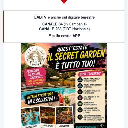
14:00
LabNews
17:00
LabNews (replica)
LABTV
e anche sul digitale terrestre
18:30
Di Faccia e di Profilo (repliche)
CANALE 84
(in Campania)
CANALE 268
(DDT Nazionale)
19:30
LabNews (Diretta)
E sulla nostra
APP
21:00
Free Sport
23:00
LabNews (replica)