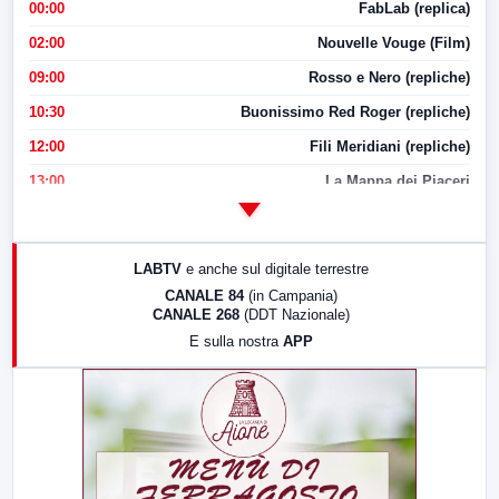
00:00
FabLab (replica)
02:00
Nouvelle Vouge (Film)
09:00
Rosso e Nero (repliche)
10:30
Buonissimo Red Roger (repliche)
12:00
Fili Meridiani (repliche)
13:00
La Mappa dei Piaceri
14:00
LabNews
17:00
LabNews (replica)
LABTV
e anche sul digitale terrestre
18:30
Di Faccia e di Profilo (repliche)
CANALE 84
(in Campania)
CANALE 268
(DDT Nazionale)
19:30
LabNews (Diretta)
E sulla nostra
APP
21:00
Free Sport
23:00
LabNews (replica)