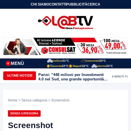
CHI SIAMO
CONTATTI
PUBBLICITÀ
CERCA
Avellino
31°C
Benevento
33°C
MENÙ
+
Caserta
32°C
Napoli
32°C
Salerno
33°C
Parisi: “448 milioni per Investimenti
ULTIME NOTIZIE
6 MINUTI FA
4.0 nel Sud, una grande opportunità
anche per il Sannio”
Home
>
Senza categoria
> Screenshot
SENZA CATEGORIA
Screenshot